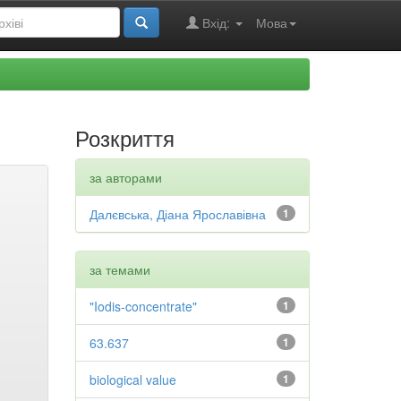
Вхід:
Мова
Розкриття
за авторами
Далєвська, Діана Ярославівна
1
за темами
"Iodis-concentrate"
1
63.637
1
biological value
1