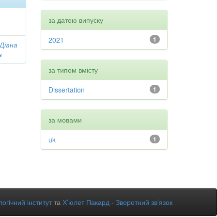
за датою випуску
2021
1
 Діана
а
за типом вмісту
Dissertation
1
за мовами
uk
1
огічний інститут
та
Х’юлет Пакард
-
Зворотний зв’язок