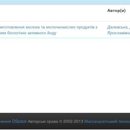
Автор(и)
виготовлення молока та молочнокислих продуктів з
Далєвська,
ям біологічно активного йоду
Ярославівн
ечення DSpace
Авторські права © 2002-2013
Массачусетський технол