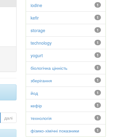
iodine
1
kefir
1
storage
1
technology
1
yogurt
1
біологічна цінність
1
зберігання
1
йод
1
кефір
1
далі
технологія
1
фізико-хімічні показники
1