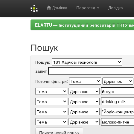
Домівка
Перегляд
Довідка
Skip
ELARTU — Інституційний репозитарій ТНТУ ім
navigation
Пошук
Пошук:
запит
Поточні фільтри:
Почати новий пошук