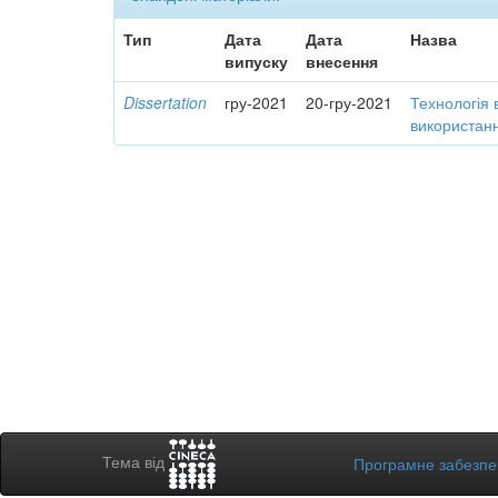
Тип
Дата
Дата
Назва
випуску
внесення
Dissertation
гру-2021
20-гру-2021
Технологія 
використанн
Тема від
Програмне забезп