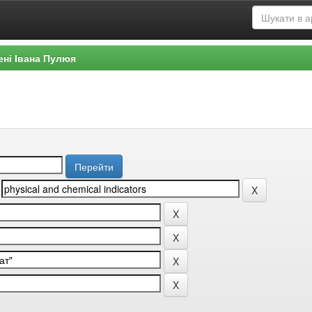
ені Івана Пулюя