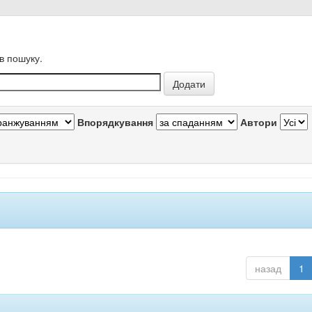
в пошуку.
Впорядкування
Автори
назад
1