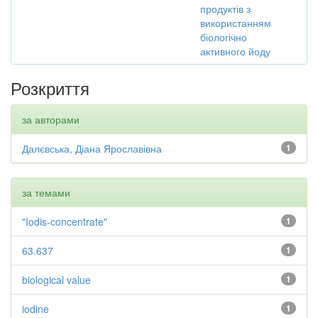
продуктів з
використанням
біологічно
активного йоду
Розкриття
за авторами
Далєвська, Діана Ярославівна
1
за темами
"Iodis-concentrate"
1
63.637
1
biological value
1
iodine
1