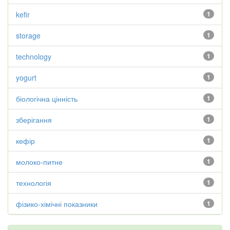
kefir
1
storage
1
technology
1
yogurt
1
біологічна цінність
1
зберігання
1
кефір
1
молоко-питне
1
технологія
1
фізико-хімічні показники
1