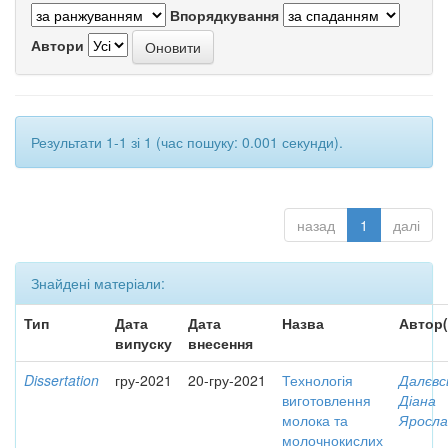
Впорядкування
Автори
Результати 1-1 зі 1 (час пошуку: 0.001 секунди).
назад
1
далі
Знайдені матеріали:
Тип
Дата
Дата
Назва
Автор(
випуску
внесення
Dissertation
гру-2021
20-гру-2021
Технологія
Далєвс
виготовлення
Діана
молока та
Яросла
молочнокислих