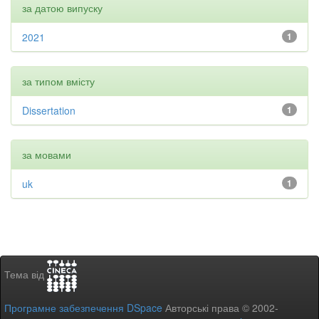
за датою випуску
2021
1
за типом вмісту
Dissertation
1
за мовами
uk
1
Тема від
Програмне забезпечення DSpace
Авторські права © 2002-