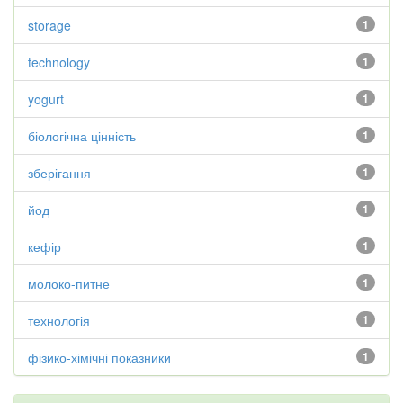
storage
1
technology
1
yogurt
1
біологічна цінність
1
зберігання
1
йод
1
кефір
1
молоко-питне
1
технологія
1
фізико-хімічні показники
1