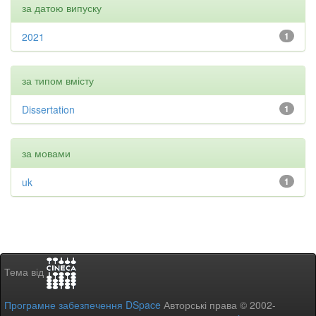
за датою випуску
2021
1
за типом вмісту
Dissertation
1
за мовами
uk
1
Тема від
Програмне забезпечення DSpace
Авторські права © 2002-