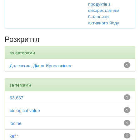
продуктів з
використанням
біологічно
активного йоду
Розкриття
за авторами
Далєвська, Діана Ярославівна
1
за темами
63.637
1
biological value
1
iodine
1
kefir
1