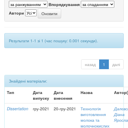
Впорядкування
Автори
Результати 1-1 зі 1 (час пошуку: 0.001 секунди).
назад
1
далі
Знайдені матеріали:
Тип
Дата
Дата
Назва
Автор(
випуску
внесення
Dissertation
гру-2021
20-гру-2021
Технологія
Далєвс
виготовлення
Діана
молока та
Яросла
молочнокислих