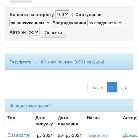
Вивести на сторінку
|
Сортування
Впорядкування
Автори
Результати 1-1 зі 1 (час пошуку: 0.001 секунди).
назад
1
далі
Знайдені матеріали:
Тип
Дата
Дата
Назва
Автор(
випуску
внесення
Dissertation
гру-2021
20-гру-2021
Технологія
Далєвс