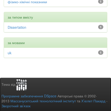
фізико-хімічні показники
1
за типом вмісту
Dissertation
1
за мовами
uk
1
Тема від
Програмне забезпечення DSpace
Авторські права © 2002-
2013
Массачусетський технологічний інститут
та
Х’юлет Пакард
-
Зворотний зв’язок