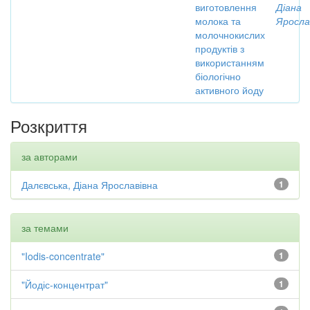
виготовлення
Діана
молока та
Яросла
молочнокислих
продуктів з
використанням
біологічно
активного йоду
Розкриття
за авторами
Далєвська, Діана Ярославівна
1
за темами
"Iodis-concentrate"
1
"Йодіс-концентрат"
1