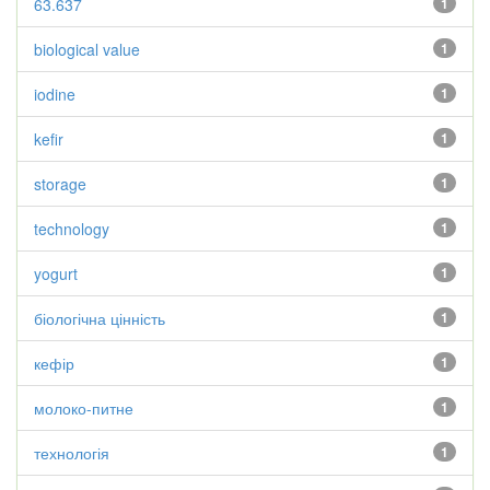
63.637
1
biological value
1
iodine
1
kefir
1
storage
1
technology
1
yogurt
1
біологічна цінність
1
кефір
1
молоко-питне
1
технологія
1