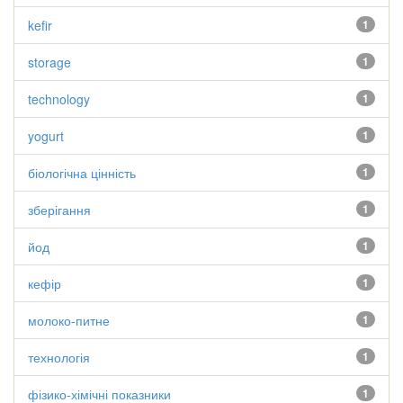
kefir
1
storage
1
technology
1
yogurt
1
біологічна цінність
1
зберігання
1
йод
1
кефір
1
молоко-питне
1
технологія
1
фізико-хімічні показники
1