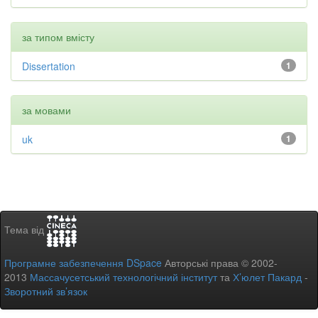
за типом вмісту
Dissertation
1
за мовами
uk
1
Тема від
Програмне забезпечення DSpace
Авторські права © 2002-
2013
Массачусетський технологічний інститут
та
Х’юлет Пакард
-
Зворотний зв’язок