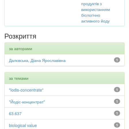
продуктів з
використанням
біологічно
активного йоду
Розкриття
за авторами
Далєвська, Діана Ярославівна
1
за темами
"Iodis-concentrate"
1
"Йодіс-концентрат"
1
63.637
1
biological value
1