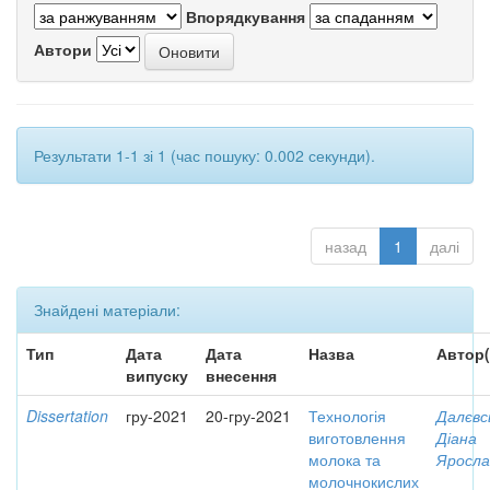
Впорядкування
Автори
Результати 1-1 зі 1 (час пошуку: 0.002 секунди).
назад
1
далі
Знайдені матеріали:
Тип
Дата
Дата
Назва
Автор(
випуску
внесення
Dissertation
гру-2021
20-гру-2021
Технологія
Далєвс
виготовлення
Діана
молока та
Яросла
молочнокислих