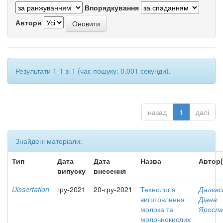
Впорядкування
Автори
Результати 1-1 зі 1 (час пошуку: 0.001 секунди).
назад
1
далі
Знайдені матеріали:
Тип
Дата
Дата
Назва
Автор(
випуску
внесення
Dissertation
гру-2021
20-гру-2021
Технологія
Далєвс
виготовлення
Діана
молока та
Яросла
молочнокислих