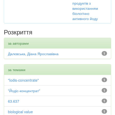
продуктів з
використанням
біологічно
активного йоду
Розкриття
за авторами
Далєвська, Діана Ярославівна
1
за темами
"Iodis-concentrate"
1
"Йодіс-концентрат"
1
63.637
1
biological value
1