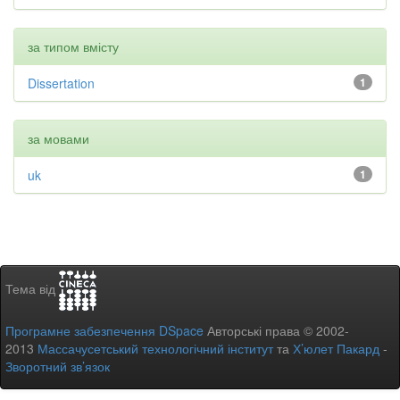
за типом вмісту
Dissertation
1
за мовами
uk
1
Тема від
Програмне забезпечення DSpace
Авторські права © 2002-
2013
Массачусетський технологічний інститут
та
Х’юлет Пакард
-
Зворотний зв’язок