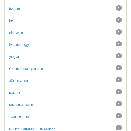
iodine
1
kefir
1
storage
1
technology
1
yogurt
1
біологічна цінність
1
зберігання
1
кефір
1
молоко-питне
1
технологія
1
фізико-хімічні показники
1