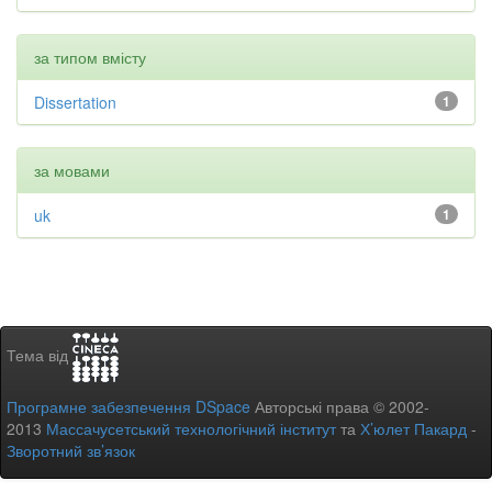
за типом вмісту
Dissertation
1
за мовами
uk
1
Тема від
Програмне забезпечення DSpace
Авторські права © 2002-
2013
Массачусетський технологічний інститут
та
Х’юлет Пакард
-
Зворотний зв’язок