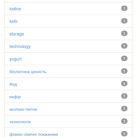
iodine
1
kefir
1
storage
1
technology
1
yogurt
1
біологічна цінність
1
йод
1
кефір
1
молоко-питне
1
технологія
1
фізико-хімічні показники
1