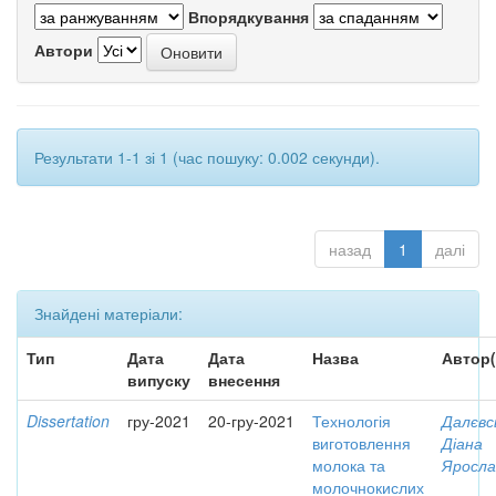
Впорядкування
Автори
Результати 1-1 зі 1 (час пошуку: 0.002 секунди).
назад
1
далі
Знайдені матеріали:
Тип
Дата
Дата
Назва
Автор(
випуску
внесення
Dissertation
гру-2021
20-гру-2021
Технологія
Далєвс
виготовлення
Діана
молока та
Яросла
молочнокислих