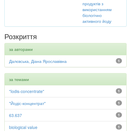
продуктів з
використанням
біологічно
активного йоду
Розкриття
за авторами
Далєвська, Діана Ярославівна
1
за темами
"Iodis-concentrate"
1
"Йодіс-концентрат"
1
63.637
1
biological value
1