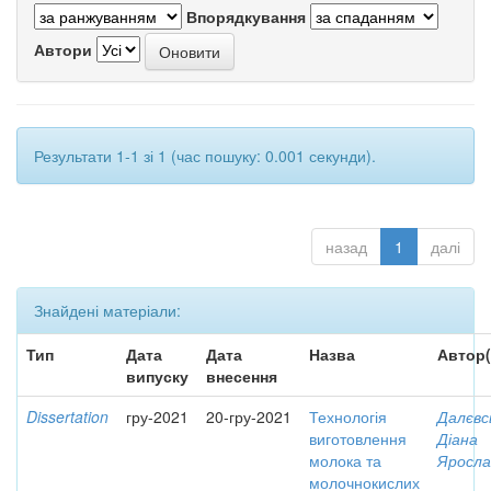
Впорядкування
Автори
Результати 1-1 зі 1 (час пошуку: 0.001 секунди).
назад
1
далі
Знайдені матеріали:
Тип
Дата
Дата
Назва
Автор(
випуску
внесення
Dissertation
гру-2021
20-гру-2021
Технологія
Далєвс
виготовлення
Діана
молока та
Яросла
молочнокислих