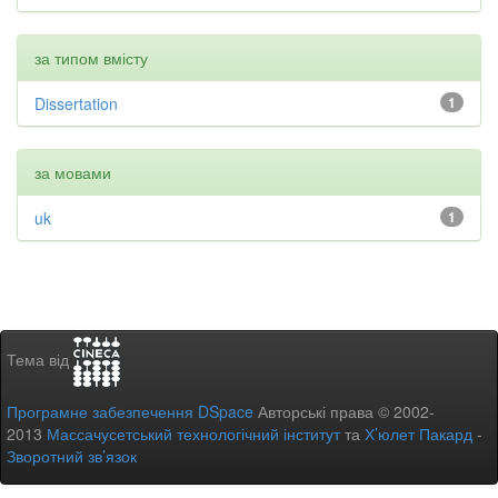
за типом вмісту
Dissertation
1
за мовами
uk
1
Тема від
Програмне забезпечення DSpace
Авторські права © 2002-
2013
Массачусетський технологічний інститут
та
Х’юлет Пакард
-
Зворотний зв’язок