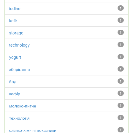
iodine
1
kefir
1
storage
1
technology
1
yogurt
1
зберігання
1
йод
1
кефір
1
молоко-питне
1
технологія
1
фізико-хімічні показники
1