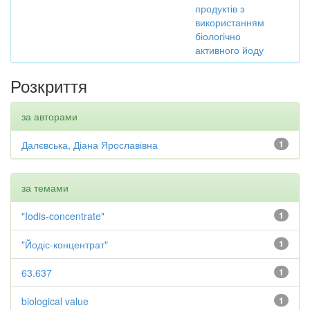
продуктів з
використанням
біологічно
активного йоду
Розкриття
за авторами
Далєвська, Діана Ярославівна
1
за темами
"Iodis-concentrate"
1
"Йодіс-концентрат"
1
63.637
1
biological value
1