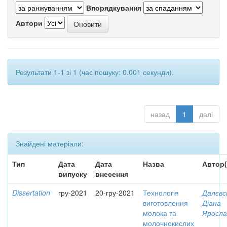
Впорядкування
Автори
Результати 1-1 зі 1 (час пошуку: 0.001 секунди).
назад
1
далі
Знайдені матеріали:
Тип
Дата
Дата
Назва
Автор(
випуску
внесення
Dissertation
гру-2021
20-гру-2021
Технологія
Далєвс
виготовлення
Діана
молока та
Яросла
молочнокислих