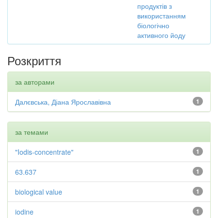
продуктів з
використанням
біологічно
активного йоду
Розкриття
за авторами
Далєвська, Діана Ярославівна
1
за темами
"Iodis-concentrate"
1
63.637
1
biological value
1
iodine
1