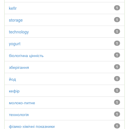
kefir
1
storage
1
technology
1
yogurt
1
біологічна цінність
1
зберігання
1
йод
1
кефір
1
молоко-питне
1
технологія
1
фізико-хімічні показники
1