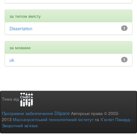
за типом вмісту
Dissertation
1
за мовами
uk
1
Тема від
Програмне забезпечення DSpace
Авторські права © 2002-
2013
Массачусетський технологічний інститут
та
Х’юлет Пакард
-
Зворотний зв’язок