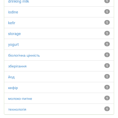
drinking milk
1
iodine
1
kefir
1
storage
1
yogurt
1
біологічна цінність
1
зберігання
1
йод
1
кефір
1
молоко-питне
1
технологія
1