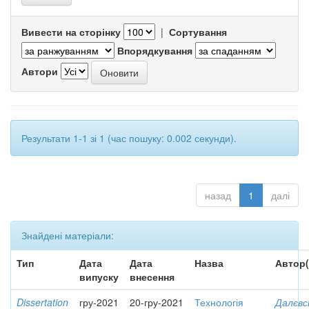
Вивести на сторінку
|
Сортування
Впорядкування
Автори
Результати 1-1 зі 1 (час пошуку: 0.002 секунди).
назад
1
далі
Знайдені матеріали:
Тип
Дата
Дата
Назва
Автор(
випуску
внесення
Dissertation
гру-2021
20-гру-2021
Технологія
Далєвс