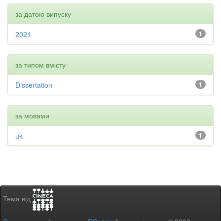
за датою випуску
2021
1
за типом вмісту
Dissertation
1
за мовами
uk
1
Тема від