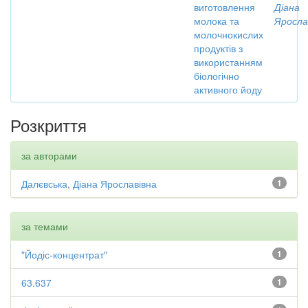
виготовлення
Діана
молока та
Яросла
молочнокислих
продуктів з
використанням
біологічно
активного йоду
Розкриття
за авторами
Далєвська, Діана Ярославівна
1
за темами
"Йодіс-концентрат"
1
63.637
1