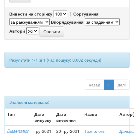
Вивести на сторінку
|
Сортування
Впорядкування
Автори
Результати 1-1 зі 1 (час пошуку: 0.002 секунди).
назад
1
далі
Знайдені матеріали:
Тип
Дата
Дата
Назва
Автор(
випуску
внесення
Dissertation
гру-2021
20-гру-2021
Технологія
Далєвс