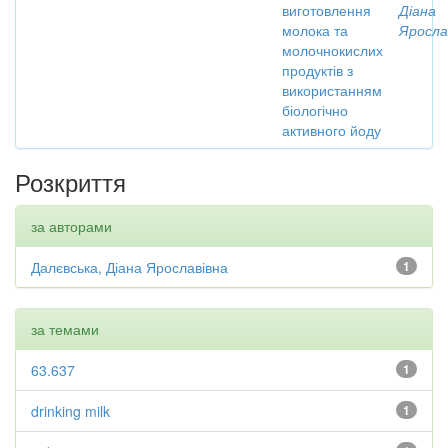
виготовлення
Діана
молока та
Яросла
молочнокислих
продуктів з
використанням
біологічно
активного йоду
Розкриття
за авторами
Далєвська, Діана Ярославівна
1
за темами
63.637
1
drinking milk
1