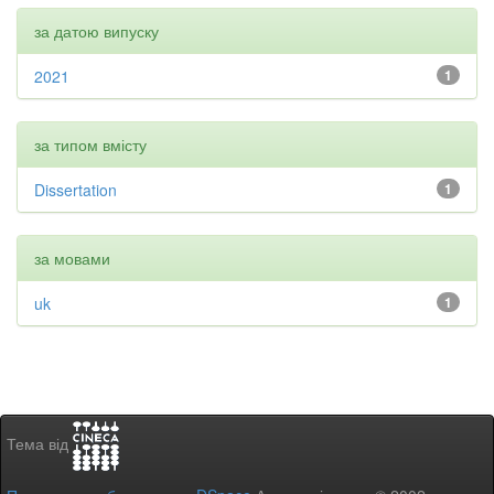
за датою випуску
2021
1
за типом вмісту
Dissertation
1
за мовами
uk
1
Тема від