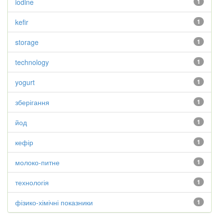
iodine
1
kefir
1
storage
1
technology
1
yogurt
1
зберігання
1
йод
1
кефір
1
молоко-питне
1
технологія
1
фізико-хімічні показники
1