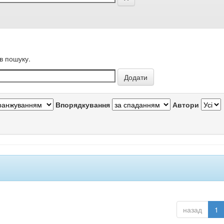
в пошуку.
Впорядкування
Автори
назад
1