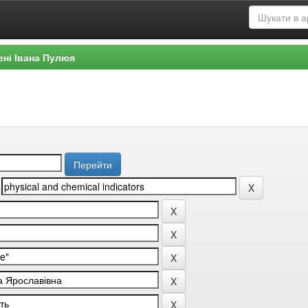
ені Івана Пулюя