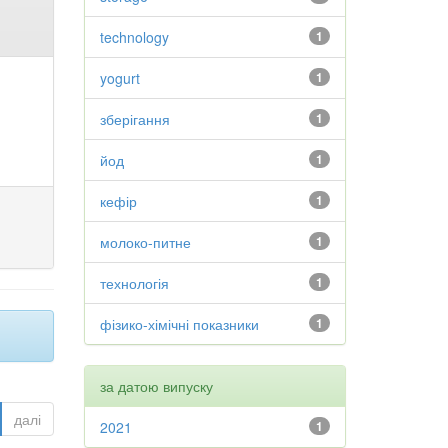
technology
1
yogurt
1
зберігання
1
йод
1
кефір
1
молоко-питне
1
технологія
1
фізико-хімічні показники
1
за датою випуску
далі
2021
1