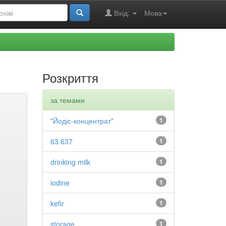
Вхід:
Мова
Розкриття
за темами
"Йодіс-концентрат"
1
63.637
1
drinking milk
1
iodine
1
kefir
1
storage
1