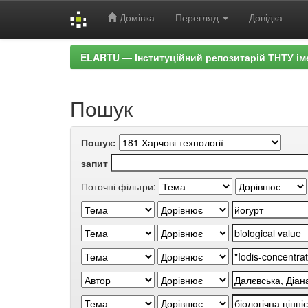
Домівка
Перегляд
Довідка
Skip
ELARTU — Інституційний репозитарій ТНТУ ім
navigation
Пошук
Пошук:
запит
Поточні фільтри: