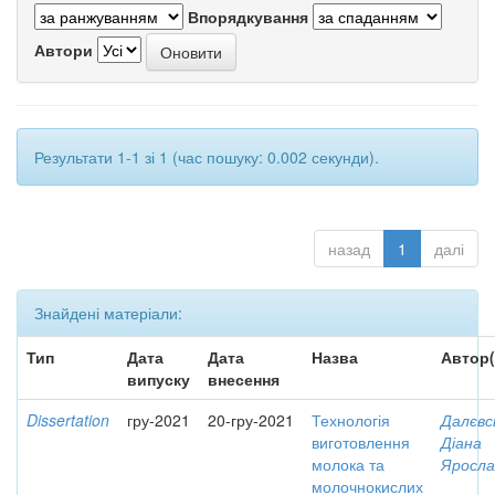
Впорядкування
Автори
Результати 1-1 зі 1 (час пошуку: 0.002 секунди).
назад
1
далі
Знайдені матеріали:
Тип
Дата
Дата
Назва
Автор(
випуску
внесення
Dissertation
гру-2021
20-гру-2021
Технологія
Далєвс
виготовлення
Діана
молока та
Яросла
молочнокислих