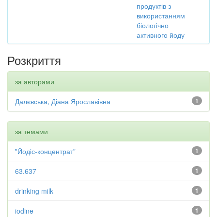
продуктів з
використанням
біологічно
активного йоду
Розкриття
за авторами
Далєвська, Діана Ярославівна
1
за темами
"Йодіс-концентрат"
1
63.637
1
drinking milk
1
iodine
1