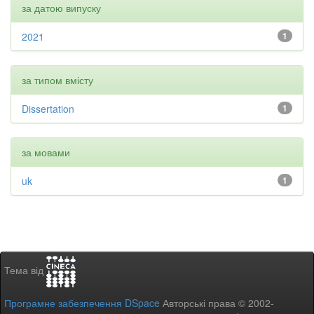
за датою випуску
2021
1
за типом вмісту
Dissertation
1
за мовами
uk
1
Тема від
Програмне забезпечення DSpace
Авторські права © 2002-