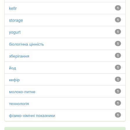
kefir
1
storage
1
yogurt
1
біологічна цінність
1
зберігання
1
йод
1
кефір
1
молоко-питне
1
технологія
1
фізико-хімічні показники
1