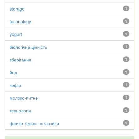
storage
1
technology
1
yogurt
1
біологічна цінність
1
зберігання
1
йод
1
кефір
1
молоко-питне
1
технологія
1
фізико-хімічні показники
1