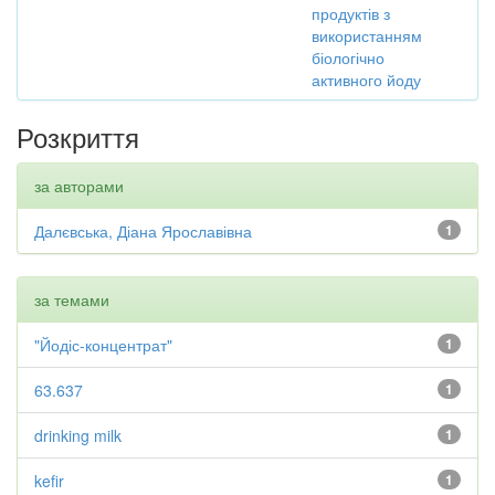
продуктів з
використанням
біологічно
активного йоду
Розкриття
за авторами
Далєвська, Діана Ярославівна
1
за темами
"Йодіс-концентрат"
1
63.637
1
drinking milk
1
kefir
1