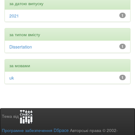
за датою випуску
2021
1
за типом вмісту
Dissertation
1
за мовами
uk
1
Тема від
Програмне забезпечення DSpace
Авторські права © 2002-