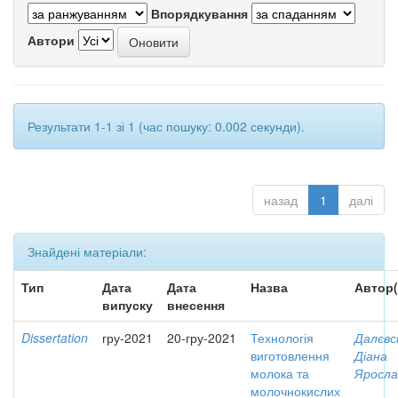
Впорядкування
Автори
Результати 1-1 зі 1 (час пошуку: 0.002 секунди).
назад
1
далі
Знайдені матеріали:
Тип
Дата
Дата
Назва
Автор(
випуску
внесення
Dissertation
гру-2021
20-гру-2021
Технологія
Далєвс
виготовлення
Діана
молока та
Яросла
молочнокислих