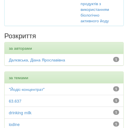
продуктів з
використанням
біологічно
активного йоду
Розкриття
за авторами
Далєвська, Діана Ярославівна
1
за темами
"Йодіс-концентрат"
1
63.637
1
drinking milk
1
iodine
1