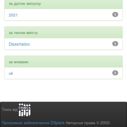
за датою випуску
2021
1
за типом вмісту
Dissertation
1
за мовами
uk
1
Тема від
Програмне забезпечення DSpace
Авторські права © 2002-