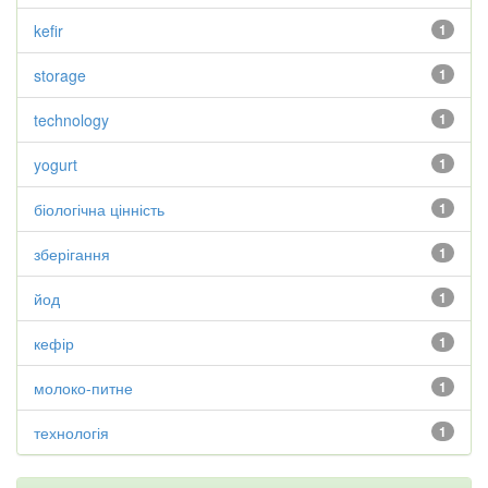
kefir
1
storage
1
technology
1
yogurt
1
біологічна цінність
1
зберігання
1
йод
1
кефір
1
молоко-питне
1
технологія
1