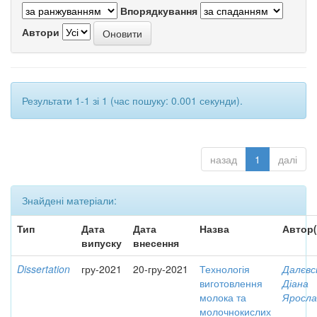
Впорядкування
Автори
Результати 1-1 зі 1 (час пошуку: 0.001 секунди).
назад
1
далі
Знайдені матеріали:
Тип
Дата
Дата
Назва
Автор(
випуску
внесення
Dissertation
гру-2021
20-гру-2021
Технологія
Далєвс
виготовлення
Діана
молока та
Яросла
молочнокислих