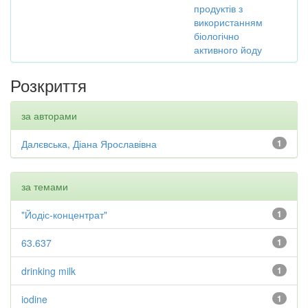
продуктів з
використанням
біологічно
активного йоду
Розкриття
за авторами
Далєвська, Діана Ярославівна
1
за темами
"Йодіс-концентрат"
1
63.637
1
drinking milk
1
iodine
1