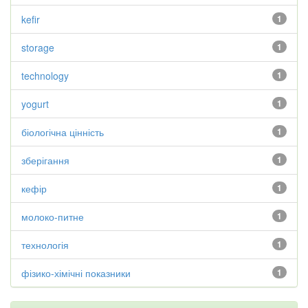
kefir
1
storage
1
technology
1
yogurt
1
біологічна цінність
1
зберігання
1
кефір
1
молоко-питне
1
технологія
1
фізико-хімічні показники
1