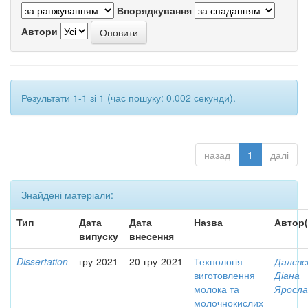
Впорядкування
Автори
Результати 1-1 зі 1 (час пошуку: 0.002 секунди).
назад
1
далі
Знайдені матеріали:
Тип
Дата
Дата
Назва
Автор(
випуску
внесення
Dissertation
гру-2021
20-гру-2021
Технологія
Далєвс
виготовлення
Діана
молока та
Яросла
молочнокислих