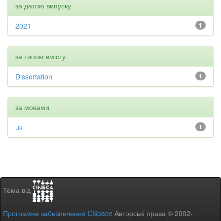
за датою випуску
2021
1
за типом вмісту
Dissertation
1
за мовами
uk
1
Тема від
Програмне забезпечення DSpace
Авторські права © 2002-