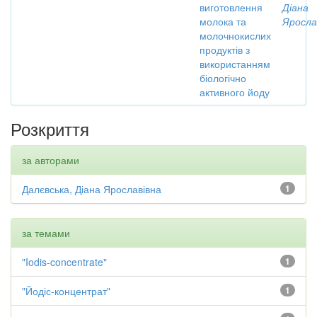
виготовлення
Діана
молока та
Яросла
молочнокислих
продуктів з
використанням
біологічно
активного йоду
Розкриття
за авторами
Далєвська, Діана Ярославівна
1
за темами
"Iodis-concentrate"
1
"Йодіс-концентрат"
1