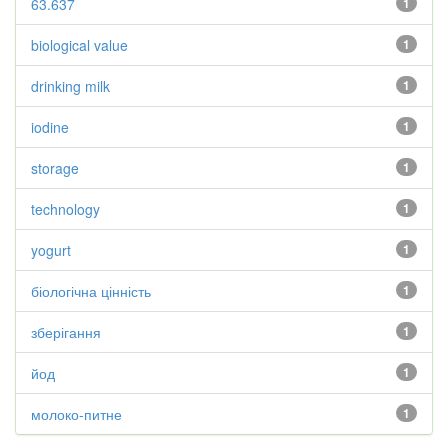
63.637
1
biological value
1
drinking milk
1
iodine
1
storage
1
technology
1
yogurt
1
біологічна цінність
1
зберігання
1
йод
1
молоко-питне
1