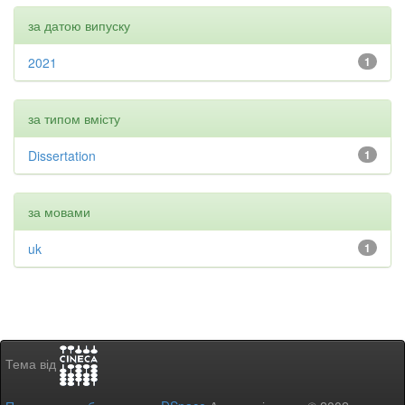
за датою випуску
2021
1
за типом вмісту
Dissertation
1
за мовами
uk
1
Тема від