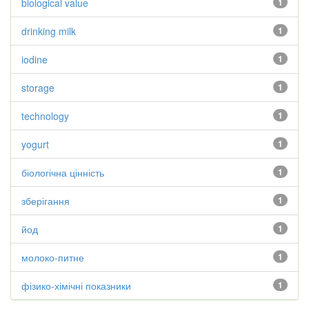
biological value
1
drinking milk
1
iodine
1
storage
1
technology
1
yogurt
1
біологічна цінність
1
зберігання
1
йод
1
молоко-питне
1
фізико-хімічні показники
1