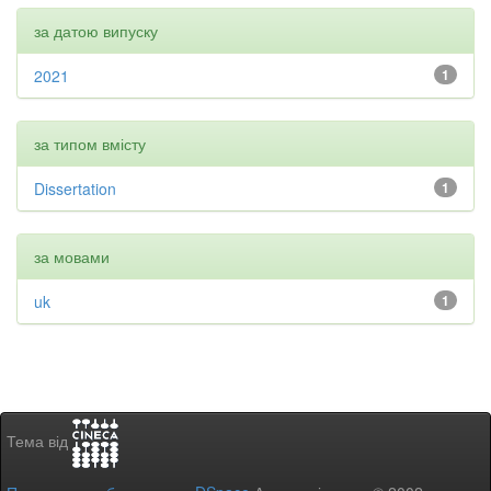
за датою випуску
2021
1
за типом вмісту
Dissertation
1
за мовами
uk
1
Тема від