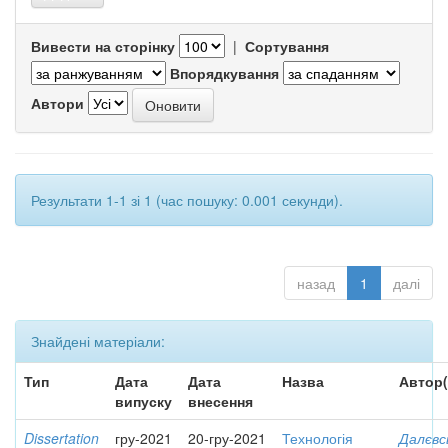
Вивести на сторінку
|
Сортування
Впорядкування
Автори
Результати 1-1 зі 1 (час пошуку: 0.001 секунди).
назад
1
далі
Знайдені матеріали:
Тип
Дата
Дата
Назва
Автор(
випуску
внесення
Dissertation
гру-2021
20-гру-2021
Технологія
Далєвс