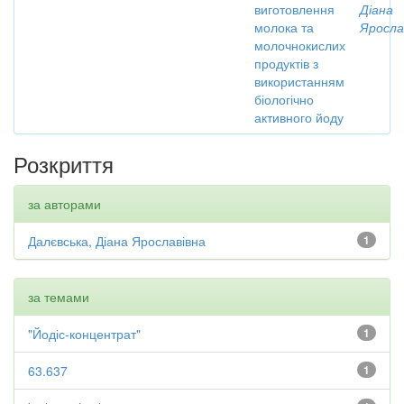
виготовлення
Діана
молока та
Яросла
молочнокислих
продуктів з
використанням
біологічно
активного йоду
Розкриття
за авторами
Далєвська, Діана Ярославівна
1
за темами
"Йодіс-концентрат"
1
63.637
1