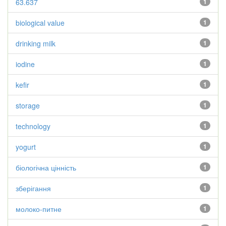
63.637
1
biological value
1
drinking milk
1
iodine
1
kefir
1
storage
1
technology
1
yogurt
1
біологічна цінність
1
зберігання
1
молоко-питне
1