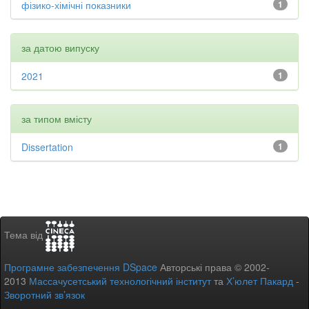
фізико-хімічні показники
1
за датою випуску
2021
1
за типом вмісту
Dissertation
1
Тема від
Програмне забезпечення DSpace
Авторські права © 2002-
2013
Массачусетський технологічний інститут
та
Х’юлет Пакард
-
Зворотний зв’язок