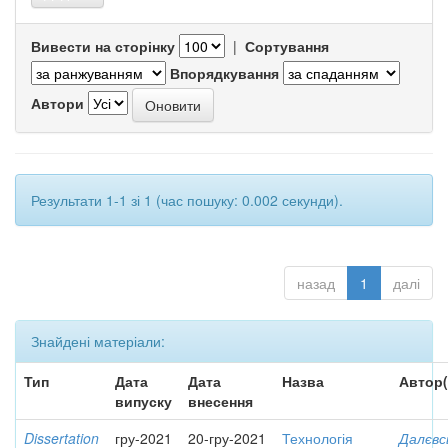
Вивести на сторінку
|
Сортування
Впорядкування
Автори
Результати 1-1 зі 1 (час пошуку: 0.002 секунди).
назад
1
далі
Знайдені матеріали:
Тип
Дата
Дата
Назва
Автор(
випуску
внесення
Dissertation
гру-2021
20-гру-2021
Технологія
Далєвс