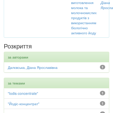
виготовлення
Діана
молока та
Яросла
молочнокислих
продуктів з
використанням
біологічно
активного йоду
Розкриття
за авторами
Далєвська, Діана Ярославівна
1
за темами
"Iodis-concentrate"
1
"Йодіс-концентрат"
1