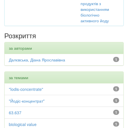
продуктів з
використанням
біологічно
активного йоду
Розкриття
за авторами
Далєвська, Діана Ярославівна
1
за темами
"Iodis-concentrate"
1
"Йодіс-концентрат"
1
63.637
1
biological value
1