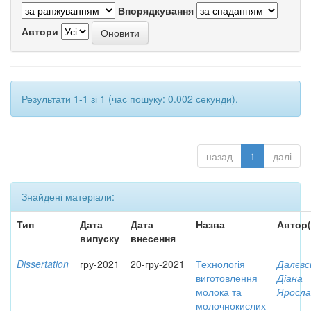
Впорядкування
Автори
Результати 1-1 зі 1 (час пошуку: 0.002 секунди).
назад
1
далі
Знайдені матеріали:
Тип
Дата
Дата
Назва
Автор(
випуску
внесення
Dissertation
гру-2021
20-гру-2021
Технологія
Далєвс
виготовлення
Діана
молока та
Яросла
молочнокислих