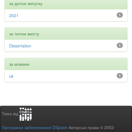
за датою випуску
2021
1
за типом вмісту
Dissertation
1
за мовами
uk
1
Тема від
Програмне забезпечення DSpace
Авторські права © 2002-