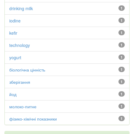
drinking milk
1
iodine
1
kefir
1
technology
1
yogurt
1
біологічна цінність
1
зберігання
1
йод
1
молоко-питне
1
фізико-хімічні показники
1