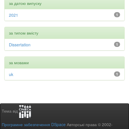
за датою випуску
2021
1
за типом вмісту
Dissertation
1
за мовами
uk
1
Тема від
Програмне забезпечення DSpace
Авторські права © 2002-