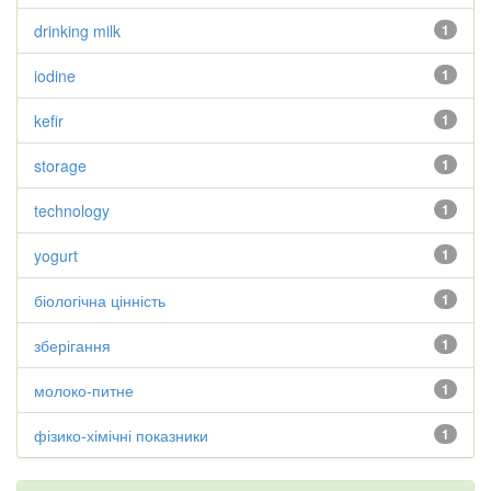
drinking milk
1
iodine
1
kefir
1
storage
1
technology
1
yogurt
1
біологічна цінність
1
зберігання
1
молоко-питне
1
фізико-хімічні показники
1