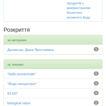
продуктів з
використанням
біологічно
активного йоду
Розкриття
за авторами
Далєвська, Діана Ярославівна
1
за темами
"Iodis-concentrate"
1
"Йодіс-концентрат"
1
63.637
1
biological value
1