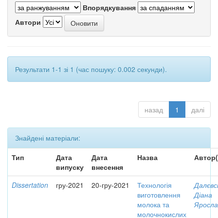
Впорядкування
Автори
Результати 1-1 зі 1 (час пошуку: 0.002 секунди).
назад
1
далі
Знайдені матеріали:
Тип
Дата
Дата
Назва
Автор(
випуску
внесення
Dissertation
гру-2021
20-гру-2021
Технологія
Далєвс
виготовлення
Діана
молока та
Яросла
молочнокислих