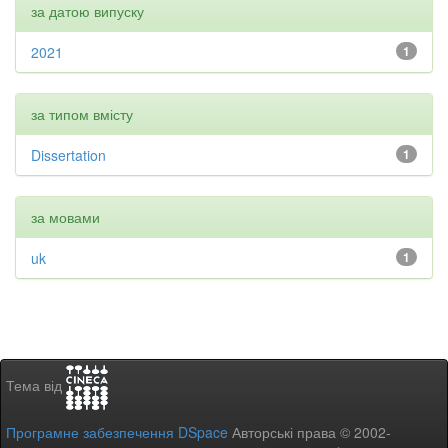
за датою випуску
2021
1
за типом вмісту
Dissertation
1
за мовами
uk
1
Тема від
Програмне забезпечення DSpace
Авторські права © 2002-