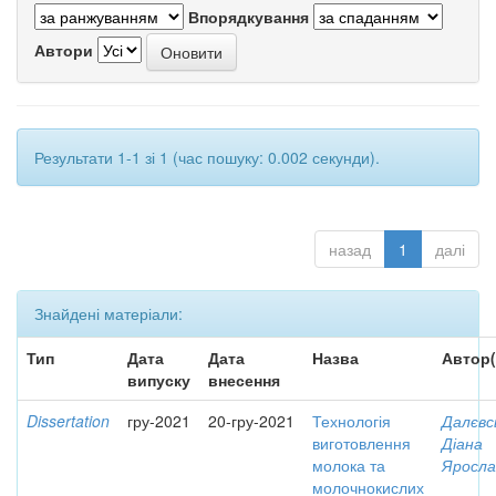
Впорядкування
Автори
Результати 1-1 зі 1 (час пошуку: 0.002 секунди).
назад
1
далі
Знайдені матеріали:
Тип
Дата
Дата
Назва
Автор(
випуску
внесення
Dissertation
гру-2021
20-гру-2021
Технологія
Далєвс
виготовлення
Діана
молока та
Яросла
молочнокислих