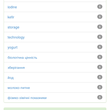
iodine
1
kefir
1
storage
1
technology
1
yogurt
1
біологічна цінність
1
зберігання
1
йод
1
молоко-питне
1
фізико-хімічні показники
1