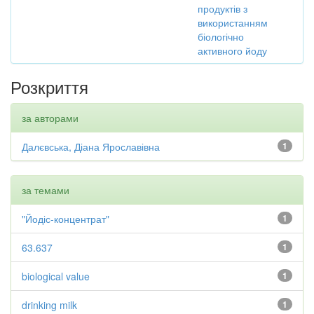
продуктів з
використанням
біологічно
активного йоду
Розкриття
за авторами
Далєвська, Діана Ярославівна
1
за темами
"Йодіс-концентрат"
1
63.637
1
biological value
1
drinking milk
1