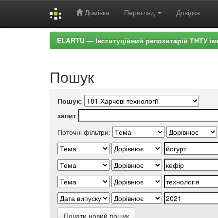
Домівка
Перегляд
Довідка
Skip
ELARTU — Інституційний репозитарій ТНТУ ім
navigation
Пошук
Пошук:
запит
Поточні фільтри:
Почати новий пошук