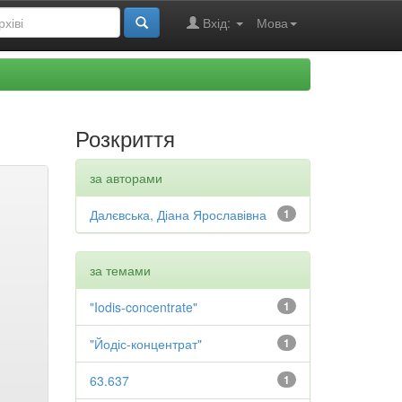
Вхід:
Мова
Розкриття
за авторами
Далєвська, Діана Ярославівна
1
за темами
"Iodis-concentrate"
1
"Йодіс-концентрат"
1
63.637
1