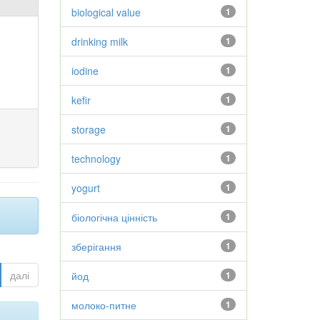
biological value
1
drinking milk
1
iodine
1
kefir
1
storage
1
technology
1
yogurt
1
біологічна цінність
1
зберігання
1
далі
йод
1
молоко-питне
1