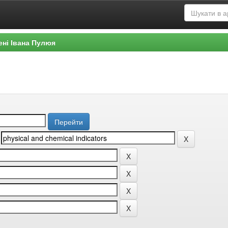
ені Івана Пулюя