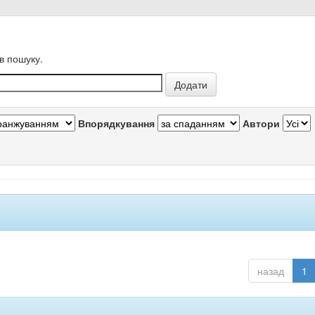
в пошуку.
Впорядкування
Автори
назад
1