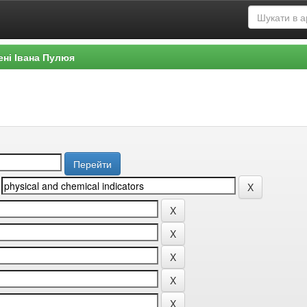
ені Івана Пулюя