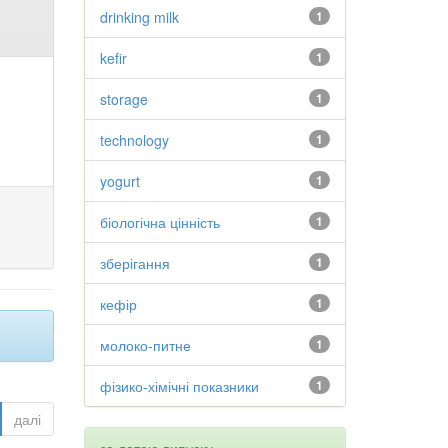
drinking milk
1
kefir
1
storage
1
technology
1
yogurt
1
біологічна цінність
1
зберігання
1
кефір
1
молоко-питне
1
фізико-хімічні показники
1
далі