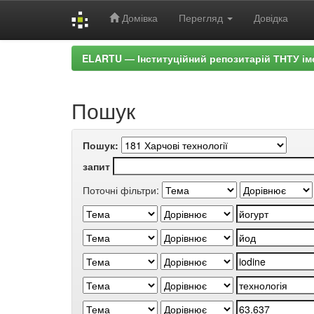
Домівка
Перегляд
Довідка
Skip
ELARTU — Інституційний репозитарій ТНТУ ім
navigation
Пошук
Пошук:
запит
Поточні фільтри: