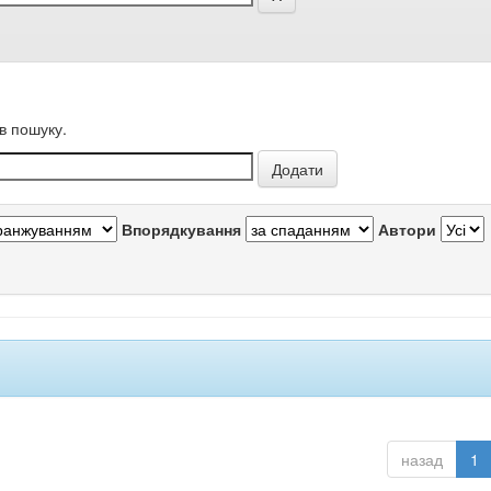
в пошуку.
Впорядкування
Автори
назад
1