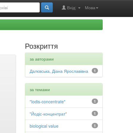
Вхід:
Мова
Розкриття
за авторами
Далєвська, Діана Ярославівна
1
за темами
"Iodis-concentrate"
1
"Йодіс-концентрат"
1
biological value
1