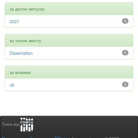
за датою випуску
2021
1
за типом вмісту
Dissertation
1
за мовами
uk
1
Тема від