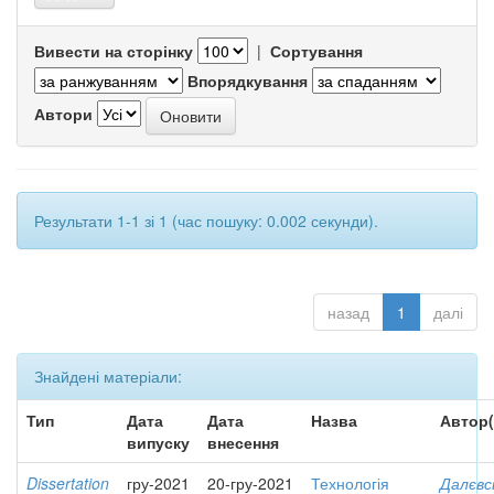
Вивести на сторінку
|
Сортування
Впорядкування
Автори
Результати 1-1 зі 1 (час пошуку: 0.002 секунди).
назад
1
далі
Знайдені матеріали:
Тип
Дата
Дата
Назва
Автор(
випуску
внесення
Dissertation
гру-2021
20-гру-2021
Технологія
Далєвс