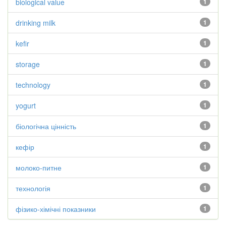
biological value
1
drinking milk
1
kefir
1
storage
1
technology
1
yogurt
1
біологічна цінність
1
кефір
1
молоко-питне
1
технологія
1
фізико-хімічні показники
1