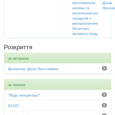
виготовлення
Діана
молока та
Яросла
молочнокислих
продуктів з
використанням
біологічно
активного йоду
Розкриття
за авторами
Далєвська, Діана Ярославівна
1
за темами
"Йодіс-концентрат"
1
63.637
1