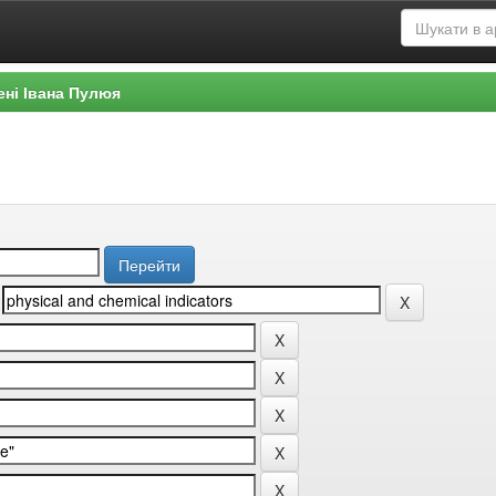
ені Івана Пулюя