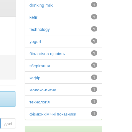
drinking milk
1
kefir
1
technology
1
yogurt
1
біологічна цінність
1
зберігання
1
кефір
1
молоко-питне
1
технологія
1
фізико-хімічні показники
1
далі