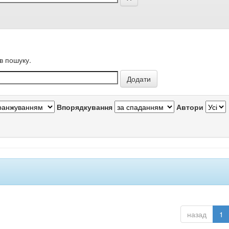
в пошуку.
Впорядкування
Автори
назад
1