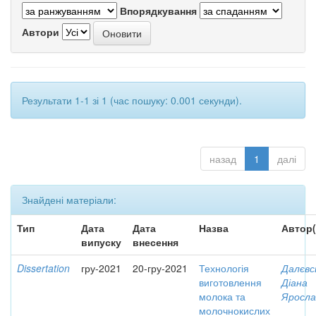
Впорядкування
Автори
Результати 1-1 зі 1 (час пошуку: 0.001 секунди).
назад
1
далі
Знайдені матеріали:
Тип
Дата
Дата
Назва
Автор(
випуску
внесення
Dissertation
гру-2021
20-гру-2021
Технологія
Далєвс
виготовлення
Діана
молока та
Яросла
молочнокислих