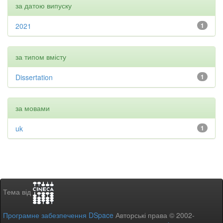
за датою випуску
2021
1
за типом вмісту
Dissertation
1
за мовами
uk
1
Тема від
Програмне забезпечення DSpace
Авторські права © 2002-