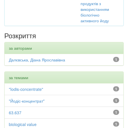
продуктів з
використанням
біологічно
активного йоду
Розкриття
за авторами
Далєвська, Діана Ярославівна
1
за темами
"Iodis-concentrate"
1
"Йодіс-концентрат"
1
63.637
1
biological value
1