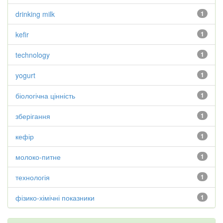
drinking milk
1
kefir
1
technology
1
yogurt
1
біологічна цінність
1
зберігання
1
кефір
1
молоко-питне
1
технологія
1
фізико-хімічні показники
1