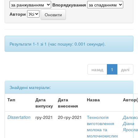
Впорядкування
Автори
Результати 1-1 зі 1 (час пошуку: 0.001 секунди).
назад
1
далі
Знайдені матеріали:
Тип
Дата
Дата
Назва
Автор(
випуску
внесення
Dissertation
гру-2021
20-гру-2021
Технологія
Далєвс
виготовлення
Діана
молока та
Яросла
молочнокислих