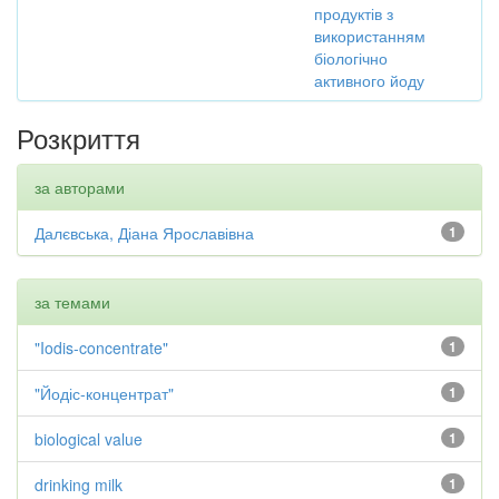
продуктів з
використанням
біологічно
активного йоду
Розкриття
за авторами
Далєвська, Діана Ярославівна
1
за темами
"Iodis-concentrate"
1
"Йодіс-концентрат"
1
biological value
1
drinking milk
1