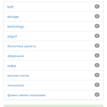
kefir
1
storage
1
technology
1
yogurt
1
біологічна цінність
1
зберігання
1
кефір
1
молоко-питне
1
технологія
1
фізико-хімічні показники
1