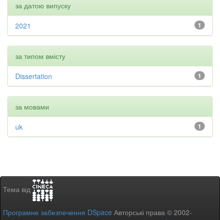
за датою випуску
2021
1
за типом вмісту
Dissertation
1
за мовами
uk
1
Тема від
Програмне забезпечення DSpace
Авторські права © 2002-