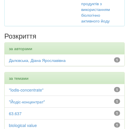
продуктів з
використанням
біологічно
активного йоду
Розкриття
за авторами
Далєвська, Діана Ярославівна
1
за темами
"Iodis-concentrate"
1
"Йодіс-концентрат"
1
63.637
1
biological value
1