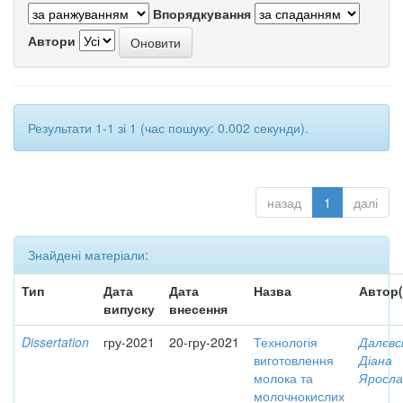
Впорядкування
Автори
Результати 1-1 зі 1 (час пошуку: 0.002 секунди).
назад
1
далі
Знайдені матеріали:
Тип
Дата
Дата
Назва
Автор(
випуску
внесення
Dissertation
гру-2021
20-гру-2021
Технологія
Далєвс
виготовлення
Діана
молока та
Яросла
молочнокислих