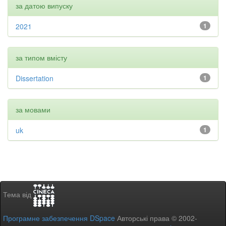
за датою випуску
2021
1
за типом вмісту
Dissertation
1
за мовами
uk
1
Тема від
Програмне забезпечення DSpace
Авторські права © 2002-