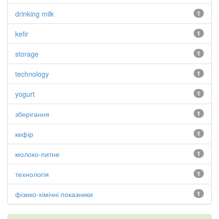
drinking milk
1
kefir
1
storage
1
technology
1
yogurt
1
зберігання
1
кефір
1
молоко-питне
1
технологія
1
фізико-хімічні показники
1