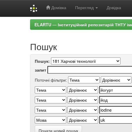
Домівка
Перегляд
Довідка
Skip
ELARTU — Інституційний репозитарій ТНТУ ім
navigation
Пошук
Пошук:
запит
Поточні фільтри:
Почати новий пошук