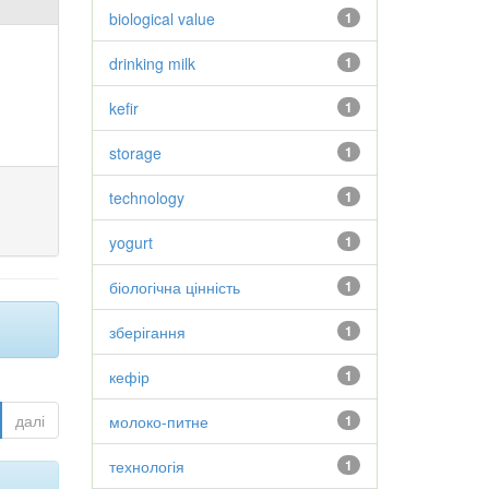
biological value
1
drinking milk
1
kefir
1
storage
1
technology
1
yogurt
1
біологічна цінність
1
зберігання
1
кефір
1
далі
молоко-питне
1
технологія
1