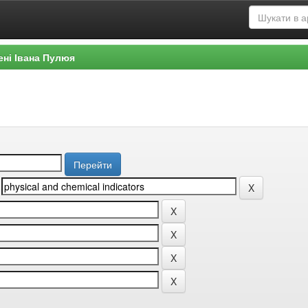
ені Івана Пулюя