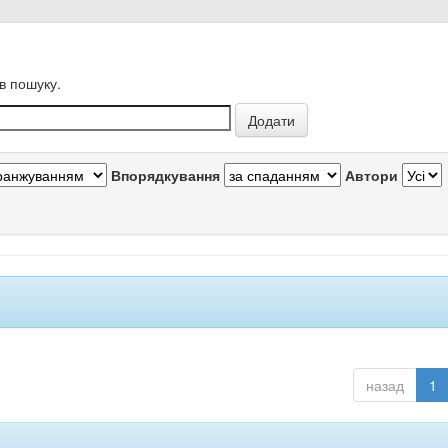
в пошуку.
Впорядкування
Автори
назад
1