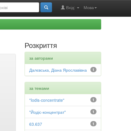
Вхід:
Мова
Розкриття
за авторами
Далєвська, Діана Ярославівна
1
за темами
"Iodis-concentrate"
1
"Йодіс-концентрат"
1
63.637
1