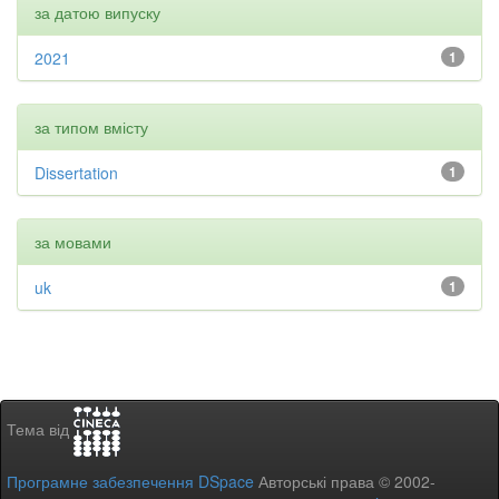
за датою випуску
2021
1
за типом вмісту
Dissertation
1
за мовами
uk
1
Тема від
Програмне забезпечення DSpace
Авторські права © 2002-