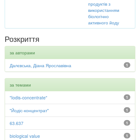
продуктів з
використанням
біологічно
активного йоду
Розкриття
за авторами
Далєвська, Діана Ярославівна
1
за темами
"Iodis-concentrate"
1
"Йодіс-концентрат"
1
63.637
1
biological value
1