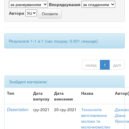
Впорядкування
Автори
Результати 1-1 зі 1 (час пошуку: 0.001 секунди).
назад
1
далі
Знайдені матеріали:
Тип
Дата
Дата
Назва
Автор(
випуску
внесення
Dissertation
гру-2021
20-гру-2021
Технологія
Далєвс
виготовлення
Діана
молока та
Яросла
молочнокислих