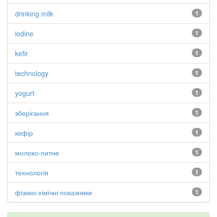
drinking milk
1
iodine
1
kefir
1
technology
1
yogurt
1
зберігання
1
кефір
1
молоко-питне
1
технологія
1
фізико-хімічні показники
1