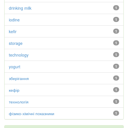
drinking milk
1
iodine
1
kefir
1
storage
1
technology
1
yogurt
1
зберігання
1
кефір
1
технологія
1
фізико-хімічні показники
1