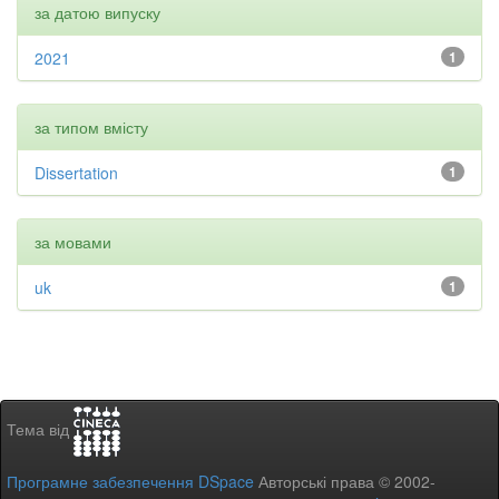
за датою випуску
2021
1
за типом вмісту
Dissertation
1
за мовами
uk
1
Тема від
Програмне забезпечення DSpace
Авторські права © 2002-