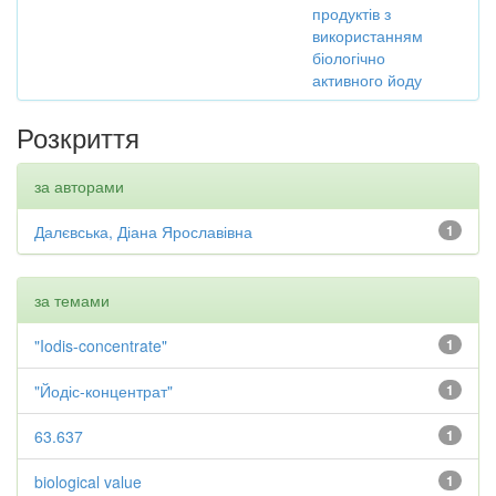
продуктів з
використанням
біологічно
активного йоду
Розкриття
за авторами
Далєвська, Діана Ярославівна
1
за темами
"Iodis-concentrate"
1
"Йодіс-концентрат"
1
63.637
1
biological value
1