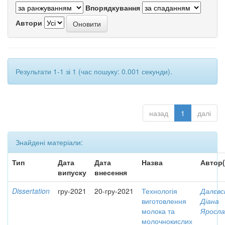
Впорядкування
Автори
Результати 1-1 зі 1 (час пошуку: 0.001 секунди).
назад
1
далі
Знайдені матеріали:
Тип
Дата
Дата
Назва
Автор(
випуску
внесення
Dissertation
гру-2021
20-гру-2021
Технологія
Далєвс
виготовлення
Діана
молока та
Яросла
молочнокислих