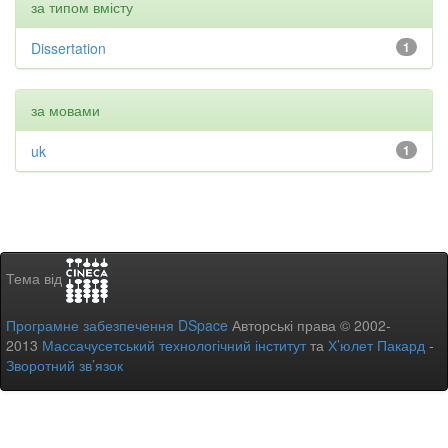
за типом вмісту
Dissertation
1
за мовами
uk
1
Тема від
Програмне забезпечення DSpace
Авторські права © 2002-
2013
Массачусетський технологічний інститут
та
Х’юлет Пакард
-
Зворотний зв’язок