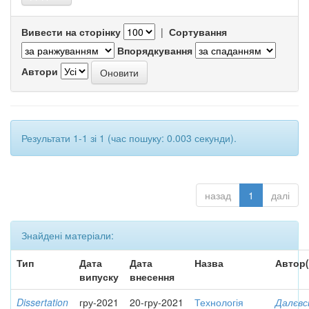
Вивести на сторінку
|
Сортування
Впорядкування
Автори
Результати 1-1 зі 1 (час пошуку: 0.003 секунди).
назад
1
далі
Знайдені матеріали:
Тип
Дата
Дата
Назва
Автор(
випуску
внесення
Dissertation
гру-2021
20-гру-2021
Технологія
Далєвс