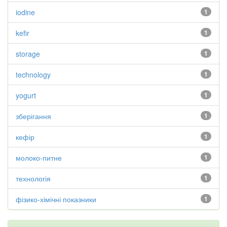
iodine
1
kefir
1
storage
1
technology
1
yogurt
1
зберігання
1
кефір
1
молоко-питне
1
технологія
1
фізико-хімічні показники
1