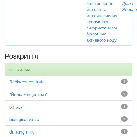
виготовлення
Діана
молока та
Яросла
молочнокислих
продуктів з
використанням
біологічно
активного йоду
Розкриття
за темами
"Iodis-concentrate"
1
"Йодіс-концентрат"
1
63.637
1
biological value
1
drinking milk
1