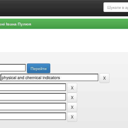
ені Івана Пулюя