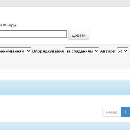
в пошуку.
Впорядкування
Автори
назад
1