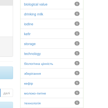
biological value
1
drinking milk
1
iodine
1
kefir
1
storage
1
technology
1
біологічна цінність
1
зберігання
1
кефір
1
далі
молоко-питне
1
технологія
1