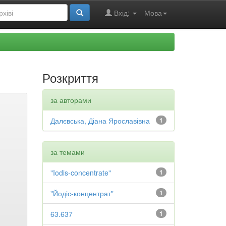
Вхід:
Мова
Розкриття
за авторами
Далєвська, Діана Ярославівна
1
за темами
"Iodis-concentrate"
1
"Йодіс-концентрат"
1
63.637
1