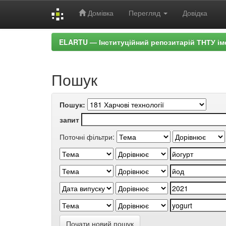
Домівка
Перегляд
Довідка
Skip
ELARTU — Інституційний репозитарій ТНТУ ім
navigation
Пошук
Пошук:
запит
Поточні фільтри:
Почати новий пошук