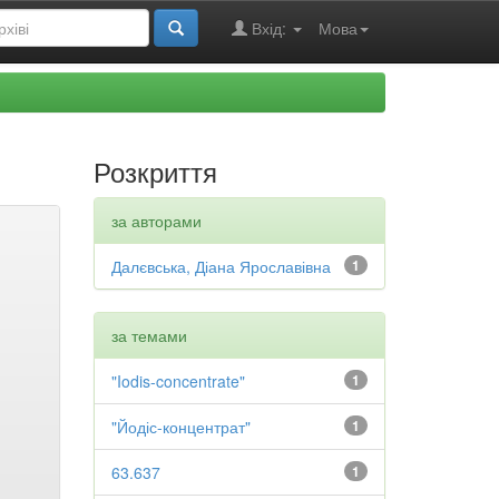
Вхід:
Мова
Розкриття
за авторами
Далєвська, Діана Ярославівна
1
за темами
"Iodis-concentrate"
1
"Йодіс-концентрат"
1
63.637
1