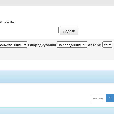
в пошуку.
Впорядкування
Автори
назад
1