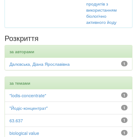
продуктів з
використанням
біологічно
активного йоду
Розкриття
за авторами
Далєвська, Діана Ярославівна
1
за темами
"Iodis-concentrate"
1
"Йодіс-концентрат"
1
63.637
1
biological value
1