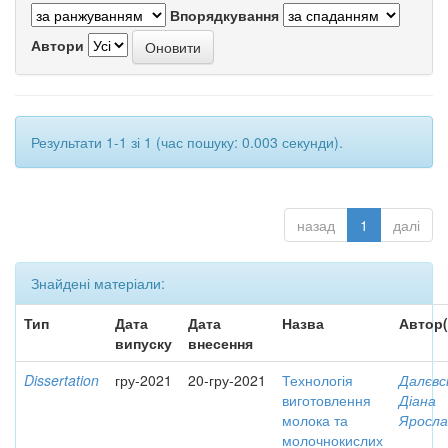
Впорядкування
Автори
Результати 1-1 зі 1 (час пошуку: 0.003 секунди).
назад
1
далі
Знайдені матеріали:
Тип
Дата
Дата
Назва
Автор(
випуску
внесення
Dissertation
гру-2021
20-гру-2021
Технологія
Далєвс
виготовлення
Діана
молока та
Яросла
молочнокислих