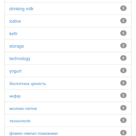
drinking milk
1
iodine
1
kefir
1
storage
1
technology
1
yogurt
1
біологічна цінність
1
кефір
1
молоко-питне
1
технологія
1
фізико-хімічні показники
1