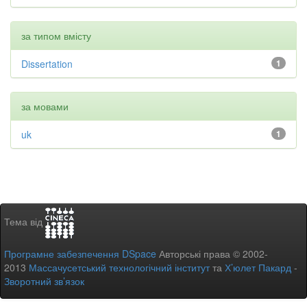
за типом вмісту
Dissertation
1
за мовами
uk
1
Тема від
Програмне забезпечення DSpace
Авторські права © 2002-
2013
Массачусетський технологічний інститут
та
Х’юлет Пакард
-
Зворотний зв’язок