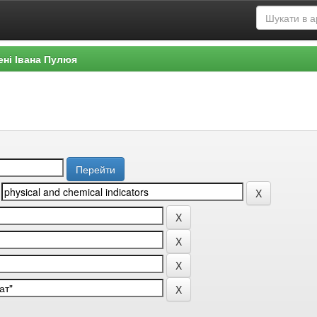
ені Івана Пулюя