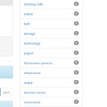
drinking milk
1
iodine
1
kefir
1
storage
1
technology
1
yogurt
1
біологічна цінність
1
зберігання
1
кефір
1
далі
молоко-питне
1
технологія
1