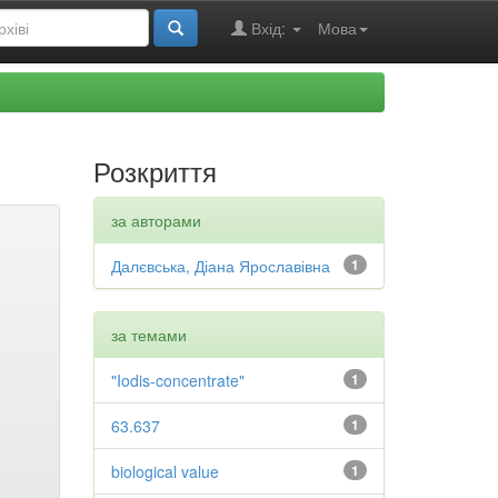
Вхід:
Мова
Розкриття
за авторами
Далєвська, Діана Ярославівна
1
за темами
"Iodis-concentrate"
1
63.637
1
biological value
1