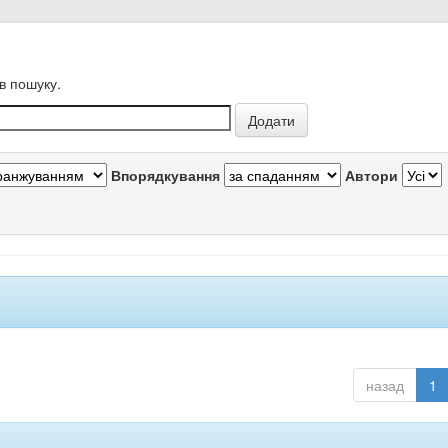
в пошуку.
Впорядкування
Автори
назад
1