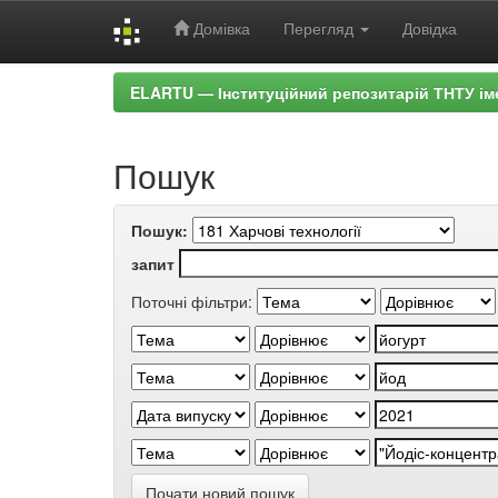
Домівка
Перегляд
Довідка
Skip
ELARTU — Інституційний репозитарій ТНТУ ім
navigation
Пошук
Пошук:
запит
Поточні фільтри:
Почати новий пошук