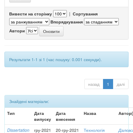
Вивести на сторінку
|
Сортування
Впорядкування
Автори
Результати 1-1 зі 1 (час пошуку: 0.001 секунди).
назад
1
далі
Знайдені матеріали:
Тип
Дата
Дата
Назва
Автор(
випуску
внесення
Dissertation
гру-2021
20-гру-2021
Технологія
Далєвс