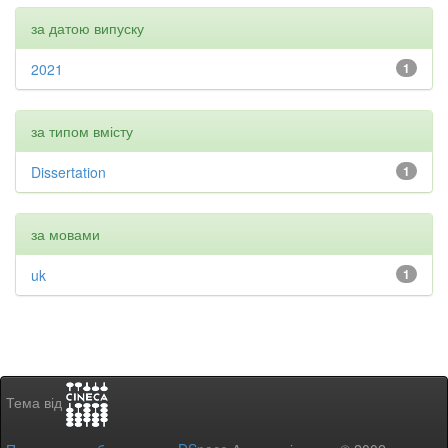
за датою випуску
2021
1
за типом вмісту
Dissertation
1
за мовами
uk
1
Тема від