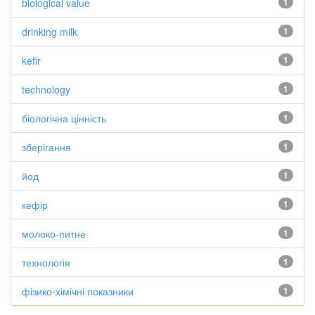
biological value
1
drinking milk
1
kefir
1
technology
1
біологічна цінність
1
зберігання
1
йод
1
кефір
1
молоко-питне
1
технологія
1
фізико-хімічні показники
1