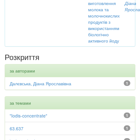
виготовлення
Діана
молока та
Яросла
молочнокислих
продуктів з
використанням
біологічно
активного йоду
Розкриття
за авторами
Далєвська, Діана Ярославівна
1
за темами
"Iodis-concentrate"
1
63.637
1