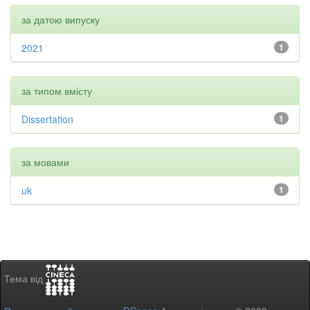
за датою випуску
2021
1
за типом вмісту
Dissertation
1
за мовами
uk
1
Тема від