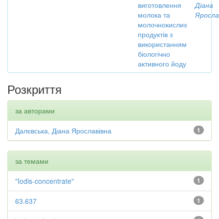
виготовлення
Діана
молока та
Яросла
молочнокислих
продуктів з
використанням
біологічно
активного йоду
Розкриття
за авторами
Далєвська, Діана Ярославівна
1
за темами
"Iodis-concentrate"
1
63.637
1