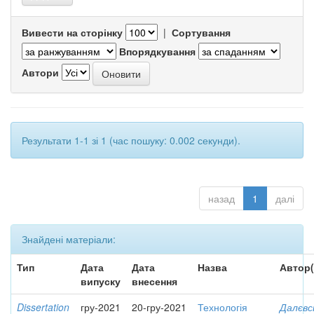
Вивести на сторінку
|
Сортування
Впорядкування
Автори
Результати 1-1 зі 1 (час пошуку: 0.002 секунди).
назад
1
далі
Знайдені матеріали:
Тип
Дата
Дата
Назва
Автор(
випуску
внесення
Dissertation
гру-2021
20-гру-2021
Технологія
Далєвс