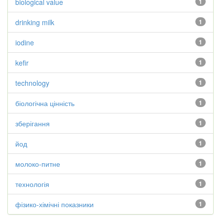
biological value
1
drinking milk
1
iodine
1
kefir
1
technology
1
біологічна цінність
1
зберігання
1
йод
1
молоко-питне
1
технологія
1
фізико-хімічні показники
1