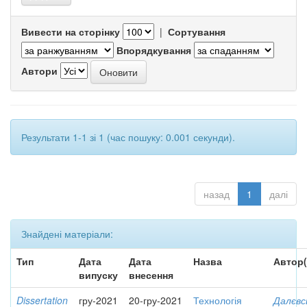
Вивести на сторінку
|
Сортування
Впорядкування
Автори
Результати 1-1 зі 1 (час пошуку: 0.001 секунди).
назад
1
далі
Знайдені матеріали:
Тип
Дата
Дата
Назва
Автор(
випуску
внесення
Dissertation
гру-2021
20-гру-2021
Технологія
Далєвс