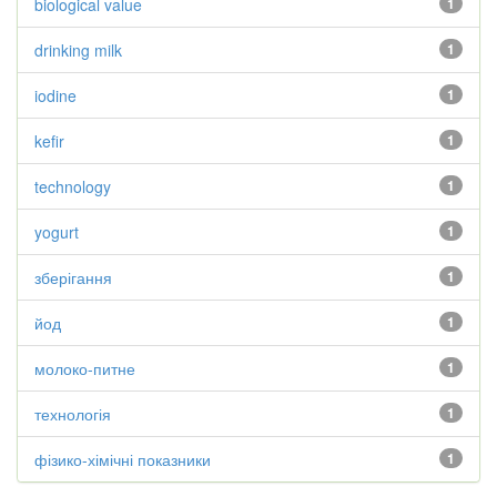
biological value
1
drinking milk
1
iodine
1
kefir
1
technology
1
yogurt
1
зберігання
1
йод
1
молоко-питне
1
технологія
1
фізико-хімічні показники
1