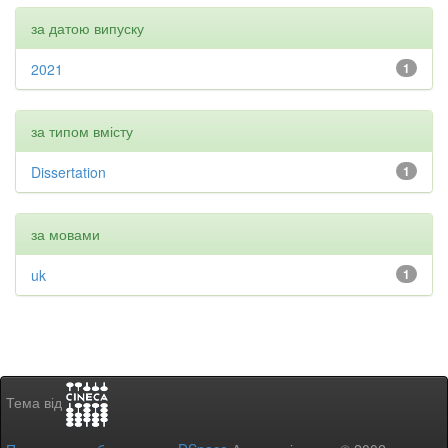
за датою випуску
2021
1
за типом вмісту
Dissertation
1
за мовами
uk
1
Тема від