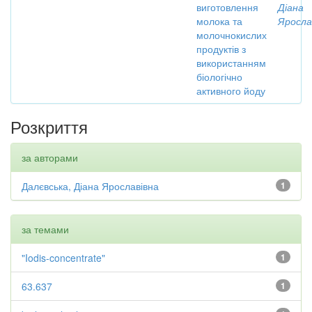
виготовлення
Діана
молока та
Яросла
молочнокислих
продуктів з
використанням
біологічно
активного йоду
Розкриття
за авторами
Далєвська, Діана Ярославівна
1
за темами
"Iodis-concentrate"
1
63.637
1