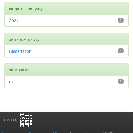
за датою випуску
2021
1
за типом вмісту
Dissertation
1
за мовами
uk
1
Тема від