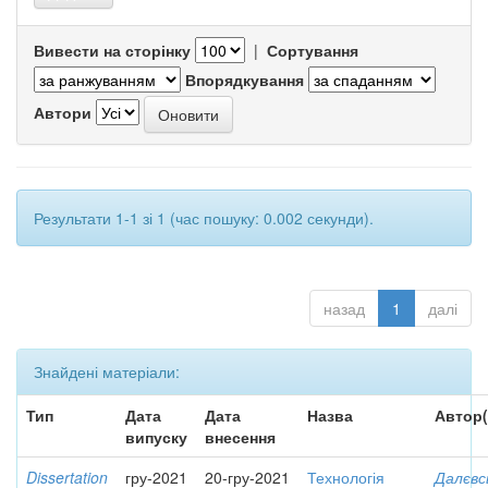
Вивести на сторінку
|
Сортування
Впорядкування
Автори
Результати 1-1 зі 1 (час пошуку: 0.002 секунди).
назад
1
далі
Знайдені матеріали:
Тип
Дата
Дата
Назва
Автор(
випуску
внесення
Dissertation
гру-2021
20-гру-2021
Технологія
Далєвс