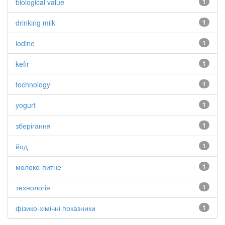
biological value
1
drinking milk
1
iodine
1
kefir
1
technology
1
yogurt
1
зберігання
1
йод
1
молоко-питне
1
технологія
1
фізико-хімічні показники
1