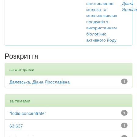
виготовлення
Діана
молока та
Яросла
молочнокислих
продуктів з
використанням
біологічно
активного йоду
Розкриття
за авторами
Далєвська, Діана Ярославівна
1
за темами
"Iodis-concentrate"
1
63.637
1