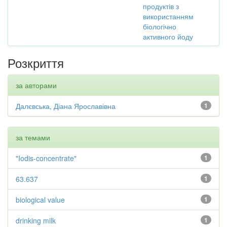
продуктів з
використанням
біологічно
активного йоду
Розкриття
за авторами
Далєвська, Діана Ярославівна
1
за темами
"Iodis-concentrate"
1
63.637
1
biological value
1
drinking milk
1