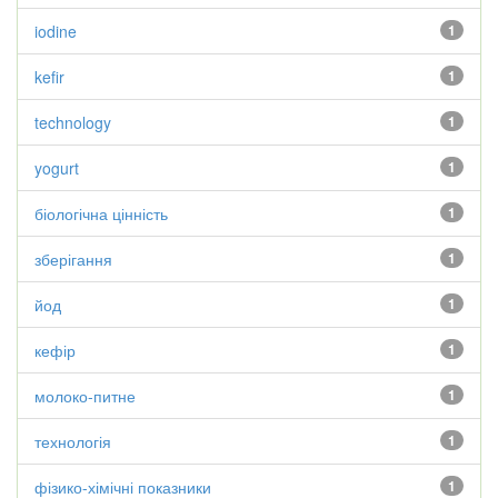
iodine
1
kefir
1
technology
1
yogurt
1
біологічна цінність
1
зберігання
1
йод
1
кефір
1
молоко-питне
1
технологія
1
фізико-хімічні показники
1