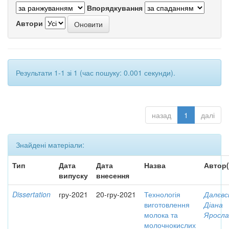
Впорядкування
Автори
Результати 1-1 зі 1 (час пошуку: 0.001 секунди).
назад
1
далі
Знайдені матеріали:
Тип
Дата
Дата
Назва
Автор(
випуску
внесення
Dissertation
гру-2021
20-гру-2021
Технологія
Далєвс
виготовлення
Діана
молока та
Яросла
молочнокислих