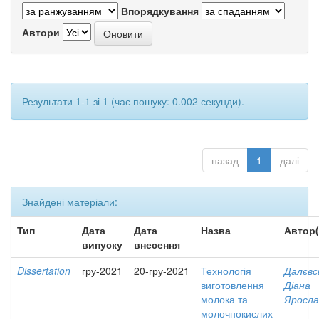
Впорядкування
Автори
Результати 1-1 зі 1 (час пошуку: 0.002 секунди).
назад
1
далі
Знайдені матеріали:
Тип
Дата
Дата
Назва
Автор(
випуску
внесення
Dissertation
гру-2021
20-гру-2021
Технологія
Далєвс
виготовлення
Діана
молока та
Яросла
молочнокислих