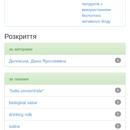
продуктів з
використанням
біологічно
активного йоду
Розкриття
за авторами
Далєвська, Діана Ярославівна
1
за темами
"Iodis-concentrate"
1
biological value
1
drinking milk
1
iodine
1