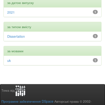
за датою випуску
2021
1
за типом вмісту
Dissertation
1
за мовами
uk
1
Тема від
Програмне забезпечення DSpace
Авторські права © 2002-