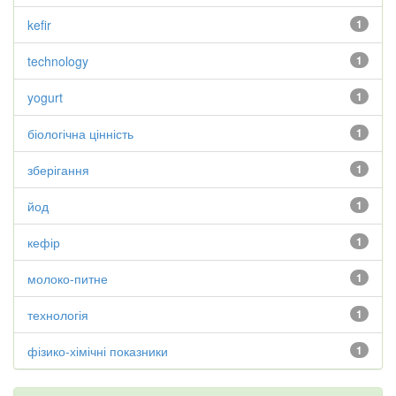
kefir
1
technology
1
yogurt
1
біологічна цінність
1
зберігання
1
йод
1
кефір
1
молоко-питне
1
технологія
1
фізико-хімічні показники
1