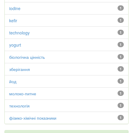
iodine
1
kefir
1
technology
1
yogurt
1
біологічна цінність
1
зберігання
1
йод
1
молоко-питне
1
технологія
1
фізико-хімічні показники
1