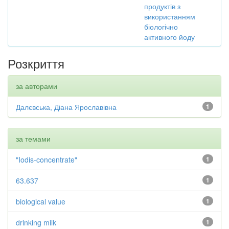
продуктів з
використанням
біологічно
активного йоду
Розкриття
за авторами
Далєвська, Діана Ярославівна
1
за темами
"Iodis-concentrate"
1
63.637
1
biological value
1
drinking milk
1