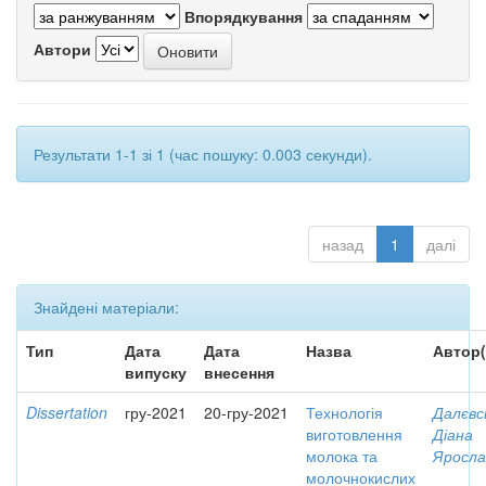
Впорядкування
Автори
Результати 1-1 зі 1 (час пошуку: 0.003 секунди).
назад
1
далі
Знайдені матеріали:
Тип
Дата
Дата
Назва
Автор(
випуску
внесення
Dissertation
гру-2021
20-гру-2021
Технологія
Далєвс
виготовлення
Діана
молока та
Яросла
молочнокислих