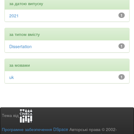
за датою випуску
2021
1
за типом вмісту
Dissertation
1
за мовами
uk
1
Тема від
Програмне забезпечення DSpace
Авторські права © 2002-