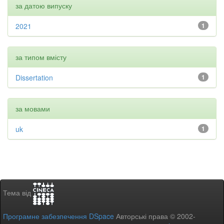
за датою випуску
2021
1
за типом вмісту
Dissertation
1
за мовами
uk
1
Тема від
Програмне забезпечення DSpace
Авторські права © 2002-