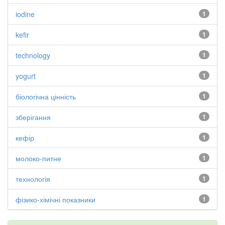
iodine
1
kefir
1
technology
1
yogurt
1
біологічна цінність
1
зберігання
1
кефір
1
молоко-питне
1
технологія
1
фізико-хімічні показники
1