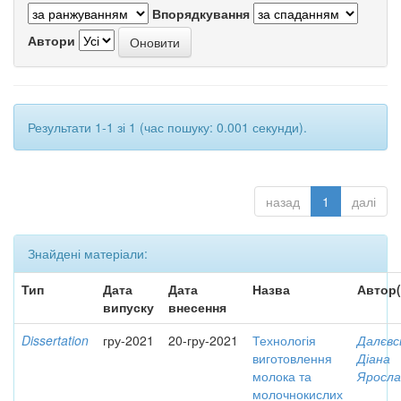
Впорядкування
Автори
Результати 1-1 зі 1 (час пошуку: 0.001 секунди).
назад
1
далі
Знайдені матеріали:
Тип
Дата
Дата
Назва
Автор(
випуску
внесення
Dissertation
гру-2021
20-гру-2021
Технологія
Далєвс
виготовлення
Діана
молока та
Яросла
молочнокислих