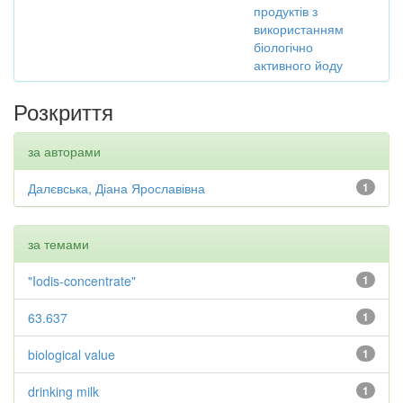
продуктів з
використанням
біологічно
активного йоду
Розкриття
за авторами
Далєвська, Діана Ярославівна
1
за темами
"Iodis-concentrate"
1
63.637
1
biological value
1
drinking milk
1