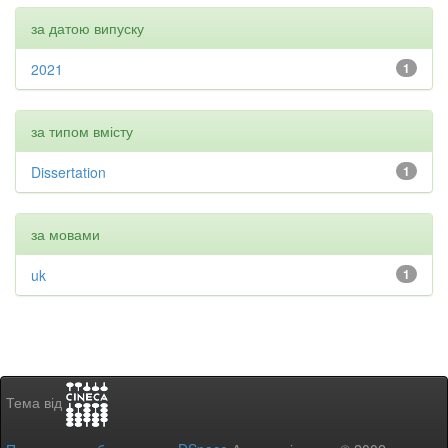
за датою випуску
2021
1
за типом вмісту
Dissertation
1
за мовами
uk
1
Тема від