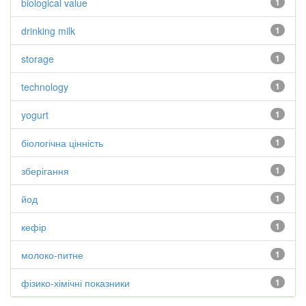
biological value
1
drinking milk
1
storage
1
technology
1
yogurt
1
біологічна цінність
1
зберігання
1
йод
1
кефір
1
молоко-питне
1
фізико-хімічні показники
1