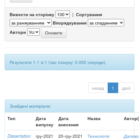
Вивести на сторінку
|
Сортування
Впорядкування
Автори
Результати 1-1 зі 1 (час пошуку: 0.002 секунди).
назад
1
далі
Знайдені матеріали:
Тип
Дата
Дата
Назва
Автор(
випуску
внесення
Dissertation
гру-2021
20-гру-2021
Технологія
Далєвс