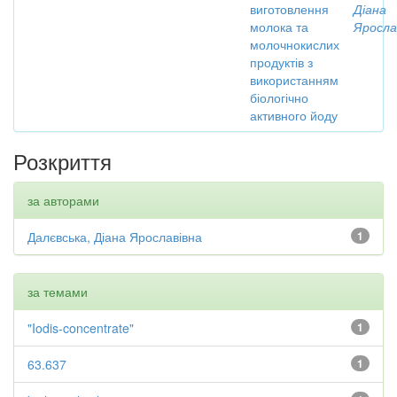
виготовлення
Діана
молока та
Яросла
молочнокислих
продуктів з
використанням
біологічно
активного йоду
Розкриття
за авторами
Далєвська, Діана Ярославівна
1
за темами
"Iodis-concentrate"
1
63.637
1