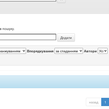
в пошуку.
Впорядкування
Автори
назад
1