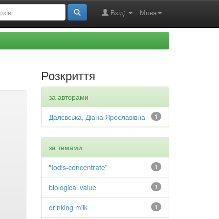
Вхід:
Мова
Розкриття
за авторами
Далєвська, Діана Ярославівна
1
за темами
"Iodis-concentrate"
1
biological value
1
drinking milk
1