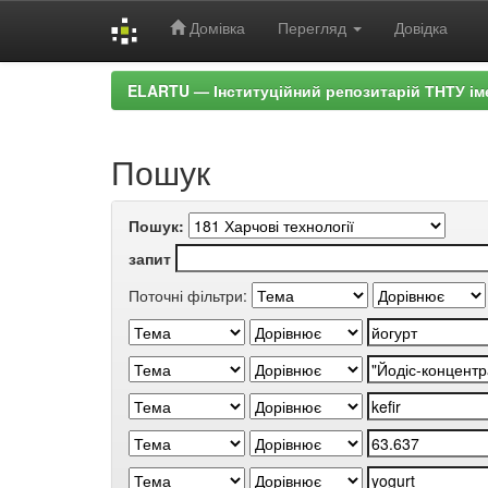
Домівка
Перегляд
Довідка
Skip
ELARTU — Інституційний репозитарій ТНТУ ім
navigation
Пошук
Пошук:
запит
Поточні фільтри: