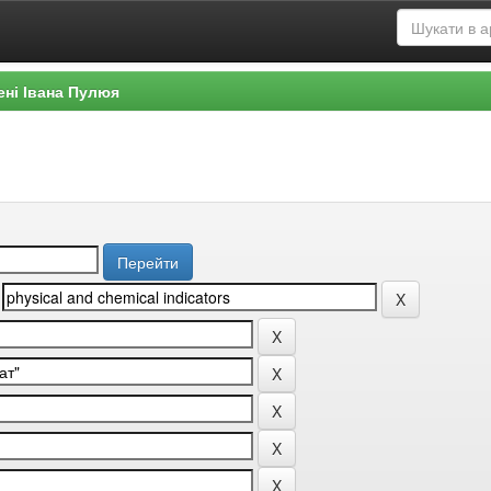
ені Івана Пулюя