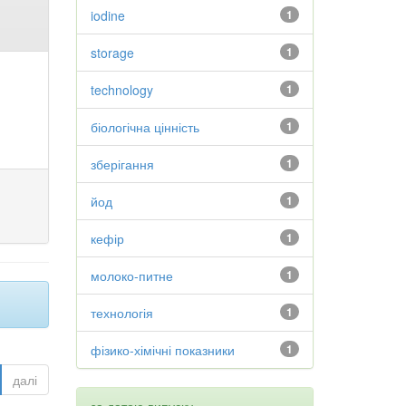
iodine
1
storage
1
technology
1
біологічна цінність
1
зберігання
1
йод
1
кефір
1
молоко-питне
1
технологія
1
фізико-хімічні показники
1
далі