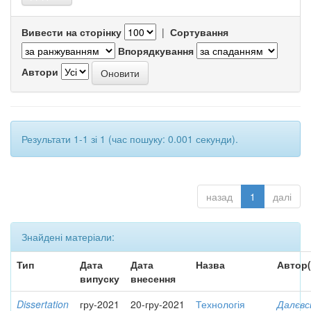
Вивести на сторінку
|
Сортування
Впорядкування
Автори
Результати 1-1 зі 1 (час пошуку: 0.001 секунди).
назад
1
далі
Знайдені матеріали:
Тип
Дата
Дата
Назва
Автор(
випуску
внесення
Dissertation
гру-2021
20-гру-2021
Технологія
Далєвс