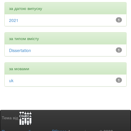
за датою випуску
2021
1
за типом вмісту
Dissertation
1
за мовами
uk
1
Тема від