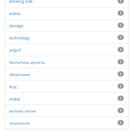
drinking milk
1
iodine
1
storage
1
technology
1
yogurt
1
біологічна цінність
1
зберігання
1
йод
1
кефір
1
молоко-питне
1
технологія
1