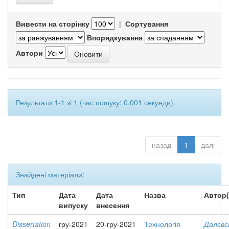
Вивести на сторінку
|
Сортування
Впорядкування
Автори
Результати 1-1 зі 1 (час пошуку: 0.001 секунди).
назад
1
далі
Знайдені матеріали:
Тип
Дата
Дата
Назва
Автор(
випуску
внесення
Dissertation
гру-2021
20-гру-2021
Технологія
Далєвс