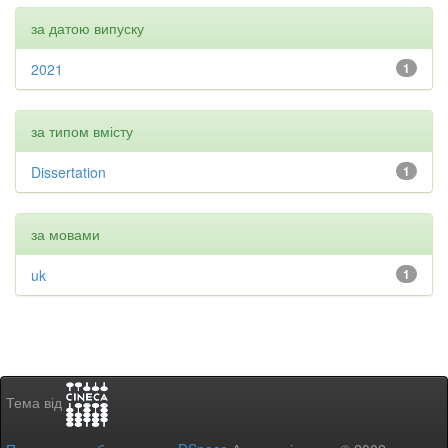
за датою випуску
2021
1
за типом вмісту
Dissertation
1
за мовами
uk
1
Тема від