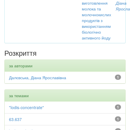
виготовлення
Діана
молока та
Яросла
молочнокислих
продуктів з
використанням
біологічно
активного йоду
Розкриття
за авторами
Далєвська, Діана Ярославівна
1
за темами
"Iodis-concentrate"
1
63.637
1