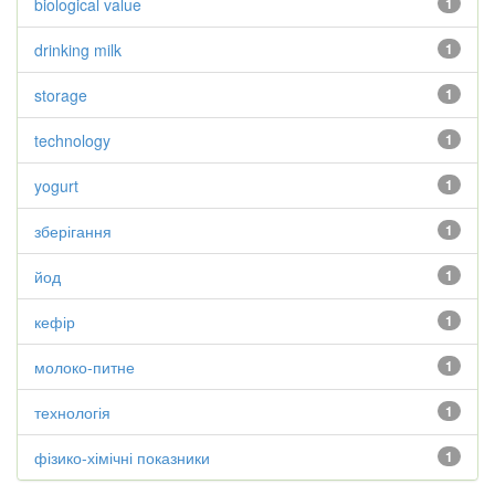
biological value
1
drinking milk
1
storage
1
technology
1
yogurt
1
зберігання
1
йод
1
кефір
1
молоко-питне
1
технологія
1
фізико-хімічні показники
1