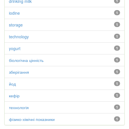
drinking milk
1
iodine
1
storage
1
technology
1
yogurt
1
біологічна цінність
1
зберігання
1
йод
1
кефір
1
технологія
1
фізико-хімічні показники
1