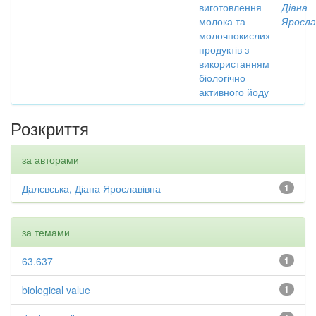
виготовлення
Діана
молока та
Яросла
молочнокислих
продуктів з
використанням
біологічно
активного йоду
Розкриття
за авторами
Далєвська, Діана Ярославівна
1
за темами
63.637
1
biological value
1