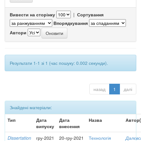
Вивести на сторінку
|
Сортування
Впорядкування
Автори
Результати 1-1 зі 1 (час пошуку: 0.002 секунди).
назад
1
далі
Знайдені матеріали:
Тип
Дата
Дата
Назва
Автор(
випуску
внесення
Dissertation
гру-2021
20-гру-2021
Технологія
Далєвс