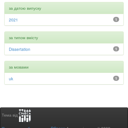
за датою випуску
2021
1
за типом вмісту
Dissertation
1
за мовами
uk
1
Тема від